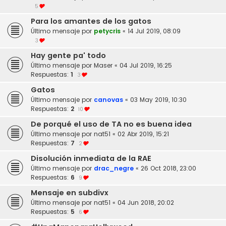
5
Para los amantes de los gatos
Último mensaje por
petycris
«
14 Jul 2019, 08:09
3
Hay gente pa' todo
Último mensaje por
Maser
«
04 Jul 2019, 16:25
Respuestas:
1
3
Gatos
Último mensaje por
canovas
«
03 May 2019, 10:30
Respuestas:
2
10
De porqué el uso de TA no es buena idea
Último mensaje por
nat51
«
02 Abr 2019, 15:21
Respuestas:
7
2
Disolución inmediata de la RAE
Último mensaje por
drac_negre
«
26 Oct 2018, 23:00
Respuestas:
6
9
Mensaje en subdivx
Último mensaje por
nat51
«
04 Jun 2018, 20:02
Respuestas:
5
6