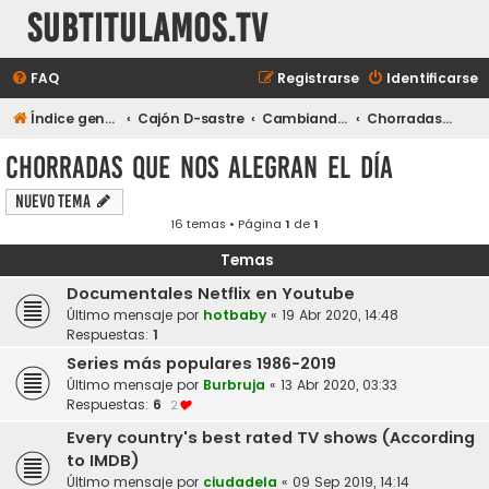
subtitulamos.tv
FAQ
Registrarse
Identificarse
Índice general
Cajón D-sastre
Cambiando de tema...
Chorradas que nos alegran el día
Chorradas que nos alegran el día
Nuevo Tema
16 temas • Página
1
de
1
Temas
Documentales Netflix en Youtube
Último mensaje por
hotbaby
«
19 Abr 2020, 14:48
Respuestas:
1
Series más populares 1986-2019
Último mensaje por
Burbruja
«
13 Abr 2020, 03:33
Respuestas:
6
2
Every country's best rated TV shows (According
to IMDB)
Último mensaje por
ciudadela
«
09 Sep 2019, 14:14