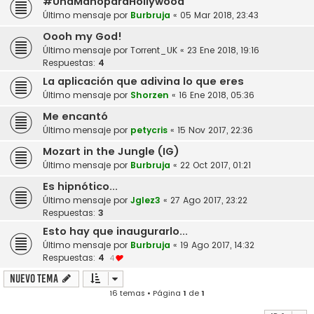
#UnaManoparaHollywood
Último mensaje por
Burbruja
«
05 Mar 2018, 23:43
Oooh my God!
Último mensaje por
Torrent_UK
«
23 Ene 2018, 19:16
Respuestas:
4
La aplicación que adivina lo que eres
Último mensaje por
Shorzen
«
16 Ene 2018, 05:36
Me encantó
Último mensaje por
petycris
«
15 Nov 2017, 22:36
Mozart in the Jungle (IG)
Último mensaje por
Burbruja
«
22 Oct 2017, 01:21
Es hipnótico...
Último mensaje por
Jglez3
«
27 Ago 2017, 23:22
Respuestas:
3
Esto hay que inaugurarlo...
Último mensaje por
Burbruja
«
19 Ago 2017, 14:32
Respuestas:
4
4
Nuevo Tema
16 temas • Página
1
de
1