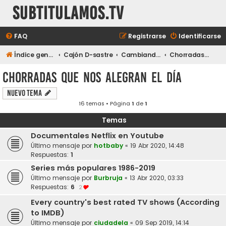
subtitulamos.tv
FAQ
Registrarse
Identificarse
Índice general
Cajón D-sastre
Cambiando de tema...
Chorradas que nos alegran el día
Chorradas que nos alegran el día
Nuevo Tema
16 temas • Página
1
de
1
Temas
Documentales Netflix en Youtube
Último mensaje por
hotbaby
«
19 Abr 2020, 14:48
Respuestas:
1
Series más populares 1986-2019
Último mensaje por
Burbruja
«
13 Abr 2020, 03:33
Respuestas:
6
2
Every country's best rated TV shows (According
to IMDB)
Último mensaje por
ciudadela
«
09 Sep 2019, 14:14