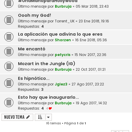
#UnaManoparaHollywood
Último mensaje por
Burbruja
«
05 Mar 2018, 23:43
Oooh my God!
Último mensaje por
Torrent_UK
«
23 Ene 2018, 19:16
Respuestas:
4
La aplicación que adivina lo que eres
Último mensaje por
Shorzen
«
16 Ene 2018, 05:36
Me encantó
Último mensaje por
petycris
«
15 Nov 2017, 22:36
Mozart in the Jungle (IG)
Último mensaje por
Burbruja
«
22 Oct 2017, 01:21
Es hipnótico...
Último mensaje por
Jglez3
«
27 Ago 2017, 23:22
Respuestas:
3
Esto hay que inaugurarlo...
Último mensaje por
Burbruja
«
19 Ago 2017, 14:32
Respuestas:
4
4
Nuevo Tema
16 temas • Página
1
de
1