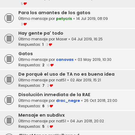
5
Para los amantes de los gatos
Último mensaje por
petycris
«
14 Jul 2019, 08:09
3
Hay gente pa' todo
Último mensaje por
Maser
«
04 Jul 2019, 16:25
Respuestas:
1
3
Gatos
Último mensaje por
canovas
«
03 May 2019, 10:30
Respuestas:
2
10
De porqué el uso de TA no es buena idea
Último mensaje por
nat51
«
02 Abr 2019, 15:21
Respuestas:
7
2
Disolución inmediata de la RAE
Último mensaje por
drac_negre
«
26 Oct 2018, 23:00
Respuestas:
6
9
Mensaje en subdivx
Último mensaje por
nat51
«
04 Jun 2018, 20:02
Respuestas:
5
6