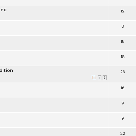
one
12
8
15
18
dition
26
1
2
16
9
9
22