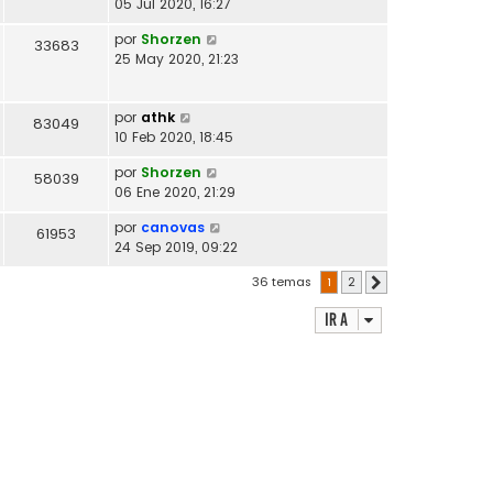
05 Jul 2020, 16:27
por
Shorzen
33683
25 May 2020, 21:23
por
athk
83049
10 Feb 2020, 18:45
por
Shorzen
58039
06 Ene 2020, 21:29
por
canovas
61953
24 Sep 2019, 09:22
36 temas
1
2
Siguiente
Ir a