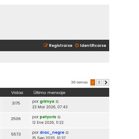
Registrarse
Identificarse
36 temas
1
2
Siguiente
Vistas
Último mensaje
por
grimya
3175
23 Mar 2026, 07:43
por
petycris
2506
12 Ene 2026, 11:22
por
drac_negre
5573
15 Sep 2025, 10:37