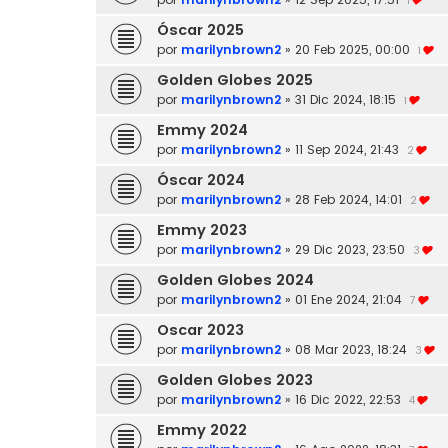
1
Óscar 2025
por
marilynbrown2
»
20 Feb 2025, 00:00
1
Golden Globes 2025
por
marilynbrown2
»
31 Dic 2024, 18:15
1
Emmy 2024
por
marilynbrown2
»
11 Sep 2024, 21:43
2
Óscar 2024
por
marilynbrown2
»
28 Feb 2024, 14:01
2
Emmy 2023
por
marilynbrown2
»
29 Dic 2023, 23:50
3
Golden Globes 2024
por
marilynbrown2
»
01 Ene 2024, 21:04
7
Oscar 2023
por
marilynbrown2
»
08 Mar 2023, 18:24
3
Golden Globes 2023
por
marilynbrown2
»
16 Dic 2022, 22:53
4
Emmy 2022