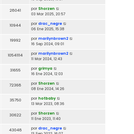
por
Shorzen
28041
03 Mar 2025, 20:57
por
drac_negre
10944
06 Ene 2025, 15:38
por
marilynbrown2
19992
16 Sep 2024, 09:01
por
marilynbrown2
10541114
11 Mar 2024, 12:43
por
grimya
31655
16 Ene 2024, 12:03
por
Shorzen
72368
08 Ene 2024, 14:26
por
hotbaby
35750
13 Mar 2023, 08:36
por
Shorzen
30622
11 Ene 2023, 11:40
por
drac_negre
43048
13 Sep 2022, 16:07