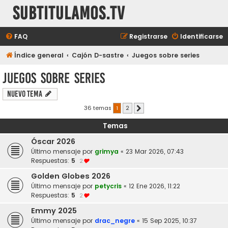
subtitulamos.tv
FAQ
Registrarse
Identificarse
Índice general
Cajón D-sastre
Juegos sobre series
Juegos sobre series
Nuevo Tema
36 temas
1
2
Siguiente
Temas
Óscar 2026
Último mensaje por
grimya
«
23 Mar 2026, 07:43
Respuestas:
5
2
Golden Globes 2026
Último mensaje por
petycris
«
12 Ene 2026, 11:22
Respuestas:
5
2
Emmy 2025
Último mensaje por
drac_negre
«
15 Sep 2025, 10:37