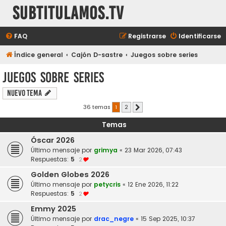
subtitulamos.tv
FAQ
Registrarse
Identificarse
Índice general
Cajón D-sastre
Juegos sobre series
Juegos sobre series
Nuevo Tema
36 temas
1
2
Siguiente
Temas
Óscar 2026
Último mensaje por
grimya
«
23 Mar 2026, 07:43
Respuestas:
5
2
Golden Globes 2026
Último mensaje por
petycris
«
12 Ene 2026, 11:22
Respuestas:
5
2
Emmy 2025
Último mensaje por
drac_negre
«
15 Sep 2025, 10:37