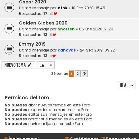
Oscar 2020
Último mensaje por
athk
«
10 Feb 2020, 18:45
Respuestas:
17
13
Golden Globes 2020
Último mensaje por
Shorzen
«
06 Ene 2020, 21:29
Respuestas:
13
5
Emmy 2019
Último mensaje por
canovas
«
24 Sep 2019, 09:22
Respuestas:
13
4
Nuevo Tema
36 temas
1
2
Siguiente
Ir a
Permisos del foro
No puedes
abrir nuevos temas en este Foro
No puedes
responder a temas en este Foro
No puedes
editar sus mensajes en este Foro
No puedes
borrar sus mensajes en este Foro
No puedes
enviar adjuntos en este Foro
Índice general
Contáctanos
Borrar cookies