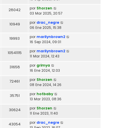
por
Shorzen
28042
03 Mar 2025, 20:57
por
drac_negre
10949
06 Ene 2025, 15:38
por
marilynbrown2
19993
16 Sep 2024, 09:01
por
marilynbrown2
10541115
11 Mar 2024, 12:43
por
grimya
31658
16 Ene 2024, 12:03
por
Shorzen
72461
08 Ene 2024, 14:26
por
hotbaby
35751
13 Mar 2023, 08:36
por
Shorzen
30624
11 Ene 2023, 11:40
por
drac_negre
43054
13 Sep 2022, 16:07