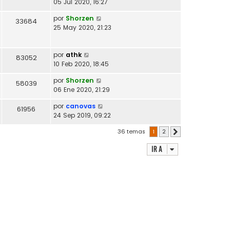
05 Jul 2020, 16:27
por
Shorzen
33684
25 May 2020, 21:23
por
athk
83052
10 Feb 2020, 18:45
por
Shorzen
58039
06 Ene 2020, 21:29
por
canovas
61956
24 Sep 2019, 09:22
36 temas
1
2
Siguiente
Ir a