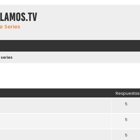
ulamos.tv
e Series
series
Respuestas
5
5
5