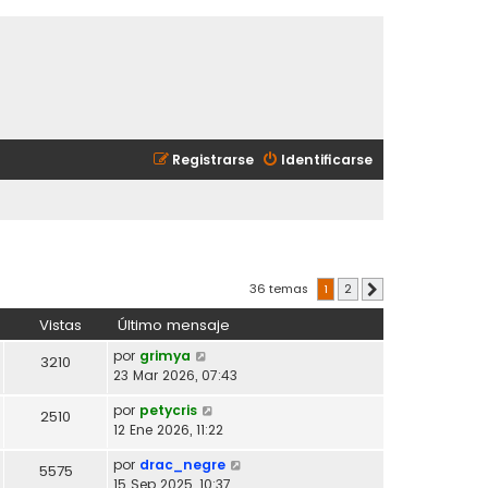
Registrarse
Identificarse
36 temas
1
2
Siguiente
Vistas
Último mensaje
por
grimya
3210
23 Mar 2026, 07:43
por
petycris
2510
12 Ene 2026, 11:22
por
drac_negre
5575
15 Sep 2025, 10:37