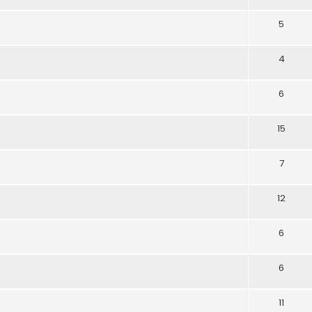
5
4
6
15
7
12
6
6
11