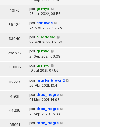
por
grimya
46176
28 Jul 2022, 08:56
por
canovas
38424
28 Mar 2022, 07:28
por
ciudadela
53940
27 Mar 2022, 09:58
por
grimya
258522
21 Sep 2021, 08:09
por
grimya
100038
19 Jul 2021, 07:56
por
marilynbrown2
112778
26 Abr 2021, 10:41
por
drac_negre
41931
01 Mar 2021, 14:08
por
drac_negre
44235
21 Sep 2020, 15:33
por
drac_negre
85661