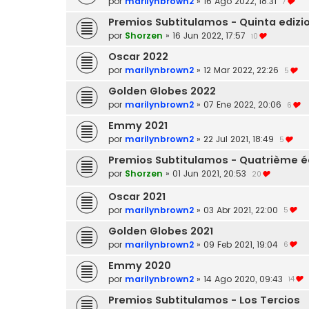
por
marilynbrown2
»
16 Ago 2022, 18:31
7
Premios Subtitulamos - Quinta edizi
por
Shorzen
»
16 Jun 2022, 17:57
10
Oscar 2022
por
marilynbrown2
»
12 Mar 2022, 22:26
5
Golden Globes 2022
por
marilynbrown2
»
07 Ene 2022, 20:06
6
Emmy 2021
por
marilynbrown2
»
22 Jul 2021, 18:49
5
Premios Subtitulamos - Quatrième é
por
Shorzen
»
01 Jun 2021, 20:53
20
Oscar 2021
por
marilynbrown2
»
03 Abr 2021, 22:00
5
Golden Globes 2021
por
marilynbrown2
»
09 Feb 2021, 19:04
6
Emmy 2020
por
marilynbrown2
»
14 Ago 2020, 09:43
14
Premios Subtitulamos - Los Tercios