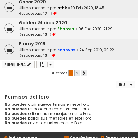
Oscar 2020
Último mensaje por
athk
«
10 Feb 2020, 18:45
Respuestas:
17
13
Golden Globes 2020
Último mensaje por
Shorzen
«
06 Ene 2020, 21:29
Respuestas:
13
5
Emmy 2019
Último mensaje por
canovas
«
24 Sep 2019, 09:22
Respuestas:
13
4
Nuevo Tema
36 temas
1
2
Siguiente
Ir a
Permisos del foro
No puedes
abrir nuevos temas en este Foro
No puedes
responder a temas en este Foro
No puedes
editar sus mensajes en este Foro
No puedes
borrar sus mensajes en este Foro
No puedes
enviar adjuntos en este Foro
Índice general
Contáctanos
Borrar cookies