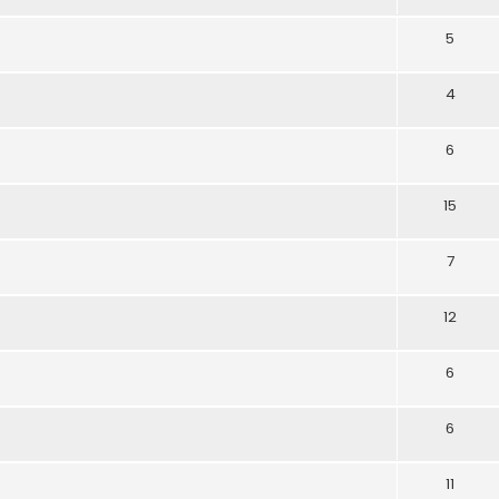
5
4
6
15
7
12
6
6
11