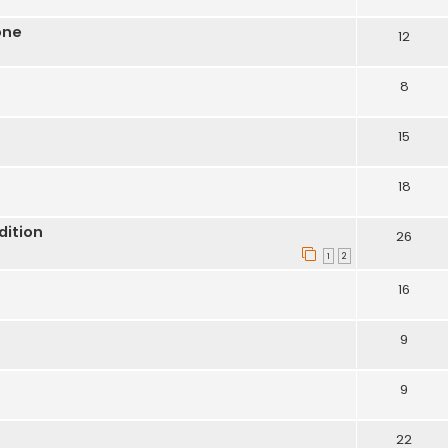
one
12
8
15
18
dition
26
1
2
16
9
9
22