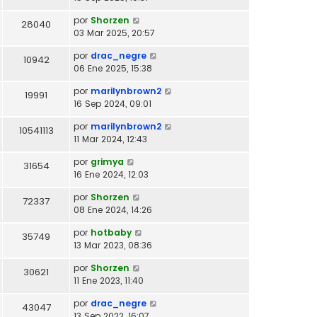
por
Shorzen
28040
03 Mar 2025, 20:57
por
drac_negre
10942
06 Ene 2025, 15:38
por
marilynbrown2
19991
16 Sep 2024, 09:01
por
marilynbrown2
10541113
11 Mar 2024, 12:43
por
grimya
31654
16 Ene 2024, 12:03
por
Shorzen
72337
08 Ene 2024, 14:26
por
hotbaby
35749
13 Mar 2023, 08:36
por
Shorzen
30621
11 Ene 2023, 11:40
por
drac_negre
43047
13 Sep 2022, 16:07