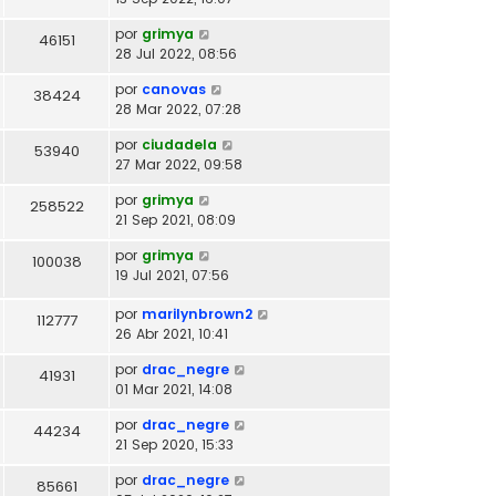
por
grimya
46151
28 Jul 2022, 08:56
por
canovas
38424
28 Mar 2022, 07:28
por
ciudadela
53940
27 Mar 2022, 09:58
por
grimya
258522
21 Sep 2021, 08:09
por
grimya
100038
19 Jul 2021, 07:56
por
marilynbrown2
112777
26 Abr 2021, 10:41
por
drac_negre
41931
01 Mar 2021, 14:08
por
drac_negre
44234
21 Sep 2020, 15:33
por
drac_negre
85661