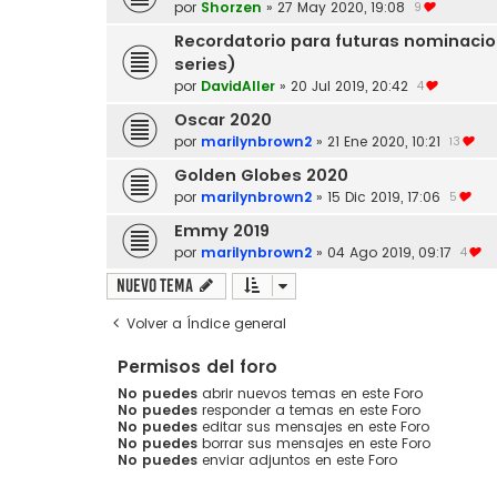
por
Shorzen
»
27 May 2020, 19:08
9
Recordatorio para futuras nominacio
series)
por
DavidAller
»
20 Jul 2019, 20:42
4
Oscar 2020
por
marilynbrown2
»
21 Ene 2020, 10:21
13
Golden Globes 2020
por
marilynbrown2
»
15 Dic 2019, 17:06
5
Emmy 2019
por
marilynbrown2
»
04 Ago 2019, 09:17
4
Nuevo Tema
Volver a Índice general
Permisos del foro
No puedes
abrir nuevos temas en este Foro
No puedes
responder a temas en este Foro
No puedes
editar sus mensajes en este Foro
No puedes
borrar sus mensajes en este Foro
No puedes
enviar adjuntos en este Foro