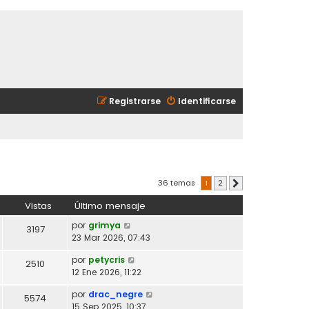
Registrarse
Identificarse
36 temas
1
2
Siguiente
Vistas
Último mensaje
por
grimya
3197
23 Mar 2026, 07:43
por
petycris
2510
12 Ene 2026, 11:22
por
drac_negre
5574
15 Sep 2025, 10:37