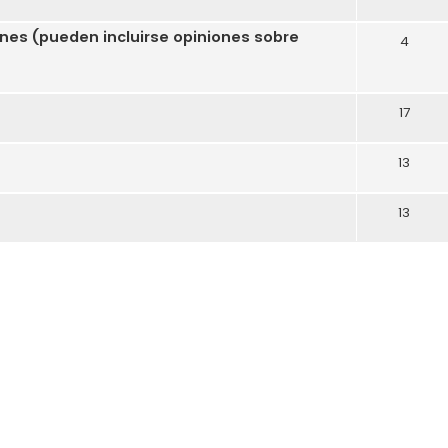
nes (pueden incluirse opiniones sobre
4
17
13
13