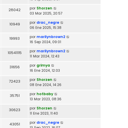
por
Shorzen
28042
03 Mar 2025, 20:57
por
drac_negre
10949
06 Ene 2025, 15:38
por
marilynbrown2
19993
16 Sep 2024, 09:01
por
marilynbrown2
10541115
11 Mar 2024, 12:43
por
grimya
31656
16 Ene 2024, 12:03
por
Shorzen
72423
08 Ene 2024, 14:26
por
hotbaby
35751
13 Mar 2023, 08:36
por
Shorzen
30623
11 Ene 2023, 11:40
por
drac_negre
43051
13 Sep 2022, 16:07