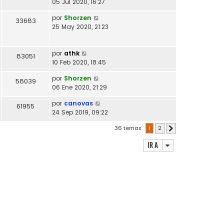
05 Jul 2020, 16:27
por
Shorzen
33683
25 May 2020, 21:23
por
athk
83051
10 Feb 2020, 18:45
por
Shorzen
58039
06 Ene 2020, 21:29
por
canovas
61955
24 Sep 2019, 09:22
36 temas
1
2
Siguiente
Ir a