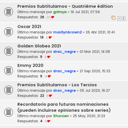
Premios Subtitulamos - Quatrième édition
Último mensaje por
grimya
«
19 Jul 2021, 07:56
Respuestas:
26
20
1
2
Oscar 2021
Último mensaje por
marilynbrown2
«
26 Abr 2021, 10:41
Respuestas:
16
5
Golden Globes 2021
Último mensaje por
drac_negre
«
01 Mar 2021, 14:08
Respuestas:
9
6
Emmy 2020
Último mensaje por
drac_negre
«
21 Sep 2020, 15:33
Respuestas:
9
14
Premios Subtitulamos - Los Tercios
Último mensaje por
drac_negre
«
05 Jul 2020, 16:27
Respuestas:
22
9
Recordatorio para futuras nominaciones
(pueden incluirse opiniones sobre series)
Último mensaje por
Shorzen
«
25 May 2020, 21:23
Respuestas:
4
4