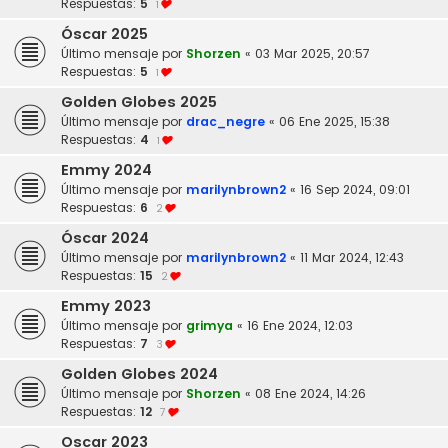
Respuestas:
5
1
Óscar 2025
Último mensaje por
Shorzen
«
03 Mar 2025, 20:57
Respuestas:
5
1
Golden Globes 2025
Último mensaje por
drac_negre
«
06 Ene 2025, 15:38
Respuestas:
4
1
Emmy 2024
Último mensaje por
marilynbrown2
«
16 Sep 2024, 09:01
Respuestas:
6
2
Óscar 2024
Último mensaje por
marilynbrown2
«
11 Mar 2024, 12:43
Respuestas:
15
2
Emmy 2023
Último mensaje por
grimya
«
16 Ene 2024, 12:03
Respuestas:
7
3
Golden Globes 2024
Último mensaje por
Shorzen
«
08 Ene 2024, 14:26
Respuestas:
12
7
Oscar 2023