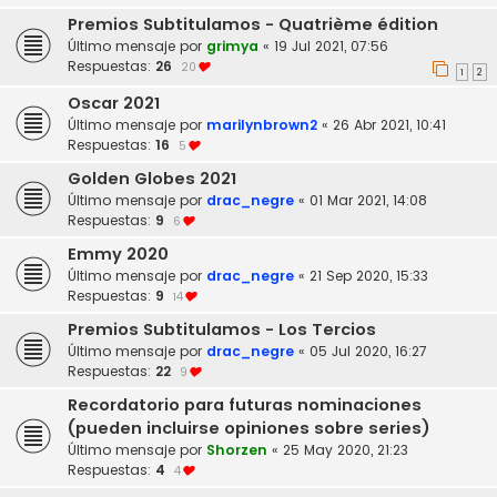
Premios Subtitulamos - Quatrième édition
Último mensaje por
grimya
«
19 Jul 2021, 07:56
Respuestas:
26
20
1
2
Oscar 2021
Último mensaje por
marilynbrown2
«
26 Abr 2021, 10:41
Respuestas:
16
5
Golden Globes 2021
Último mensaje por
drac_negre
«
01 Mar 2021, 14:08
Respuestas:
9
6
Emmy 2020
Último mensaje por
drac_negre
«
21 Sep 2020, 15:33
Respuestas:
9
14
Premios Subtitulamos - Los Tercios
Último mensaje por
drac_negre
«
05 Jul 2020, 16:27
Respuestas:
22
9
Recordatorio para futuras nominaciones
(pueden incluirse opiniones sobre series)
Último mensaje por
Shorzen
«
25 May 2020, 21:23
Respuestas:
4
4