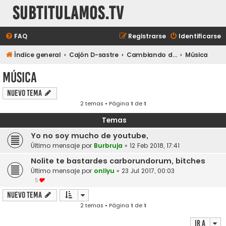
subtitulamos.tv
FAQ
Registrarse
Identificarse
Índice general
Cajón D-sastre
Cambiando de tema...
Música
Música
Nuevo Tema
2 temas • Página
1
de
1
Temas
Yo no soy mucho de youtube,
Último mensaje por
Burbruja
«
12 Feb 2018, 17:41
Nolite te bastardes carborundorum, bitches
Último mensaje por
onliyu
«
23 Jul 2017, 00:03
5
Nuevo Tema
2 temas • Página
1
de
1
Ir a