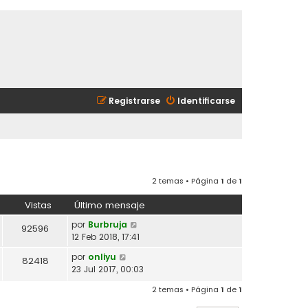
Registrarse
Identificarse
2 temas • Página
1
de
1
Vistas
Último mensaje
por
Burbruja
92596
12 Feb 2018, 17:41
por
onliyu
82418
23 Jul 2017, 00:03
2 temas • Página
1
de
1