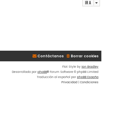
Ir a
Contáctanos
Borrar cookies
Flat Style by
Ian Bradley
Desarrollado por
phpBB
® Forum Software © phpBB Limited
Traducción al español por
phpBB España
Privacidad
|
Condiciones