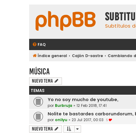
subtit
Subtítulos d
FAQ
Índice general
Cajón D-sastre
Cambiando de
Música
Nuevo Tema
TEMAS
Yo no soy mucho de youtube,
por
Burbruja
»
12 Feb 2018, 17:41
Nolite te bastardes carborundorum, 
por
onliyu
»
23 Jul 2017, 00:03
5
Nuevo Tema