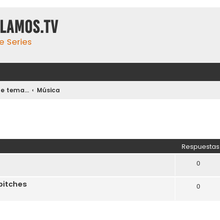
ulamos.tv
e Series
 tema...
Música
Respuestas
0
bitches
0