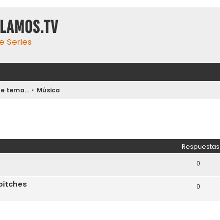
ulamos.tv
e Series
 tema...
Música
Respuestas
0
bitches
0