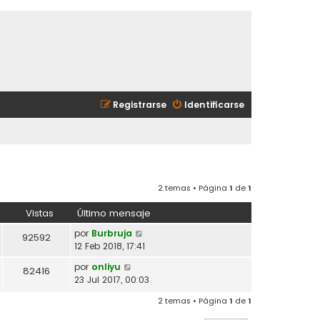
Registrarse
Identificarse
2 temas • Página
1
de
1
Vistas
Último mensaje
por
Burbruja
92592
12 Feb 2018, 17:41
por
onliyu
82416
23 Jul 2017, 00:03
2 temas • Página
1
de
1