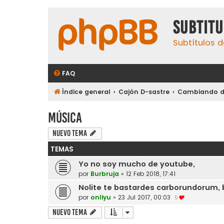
subtit
Subtítulos d
FAQ
Índice general
Cajón D-sastre
Cambiando de
Música
Nuevo Tema
TEMAS
Yo no soy mucho de youtube,
por
Burbruja
»
12 Feb 2018, 17:41
Nolite te bastardes carborundorum, 
por
onliyu
»
23 Jul 2017, 00:03
5
Nuevo Tema