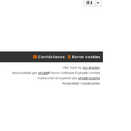
Ir a
Contáctanos
Borrar cookies
Flat Style by
Ian Bradley
Desarrollado por
phpBB
® Forum Software © phpBB Limited
Traducción al español por
phpBB España
Privacidad
|
Condiciones