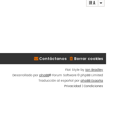
Ir a
Contáctanos
Borrar cookies
Flat Style by
Ian Bradley
Desarrollado por
phpBB
® Forum Software © phpBB Limited
Traducción al español por
phpBB España
Privacidad
|
Condiciones