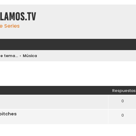
ulamos.tv
e Series
 tema...
Música
Respuestas
0
bitches
0