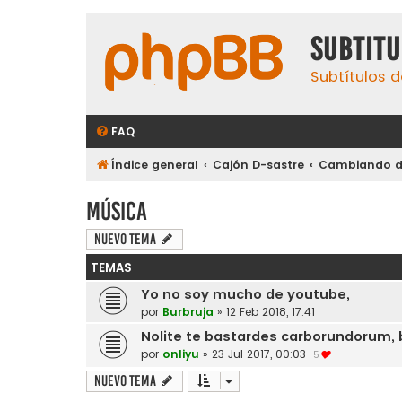
subtit
Subtítulos d
FAQ
Índice general
Cajón D-sastre
Cambiando de
Música
Nuevo Tema
TEMAS
Yo no soy mucho de youtube,
por
Burbruja
»
12 Feb 2018, 17:41
Nolite te bastardes carborundorum, 
por
onliyu
»
23 Jul 2017, 00:03
5
Nuevo Tema