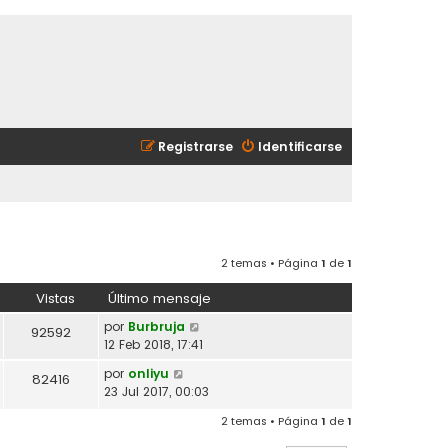
Registrarse
Identificarse
2 temas • Página
1
de
1
Vistas
Último mensaje
por
Burbruja
92592
12 Feb 2018, 17:41
por
onliyu
82416
23 Jul 2017, 00:03
2 temas • Página
1
de
1