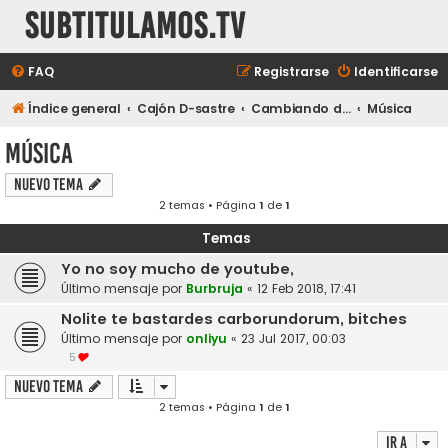
subtitulamos.tv
FAQ
Registrarse
Identificarse
Índice general
Cajón D-sastre
Cambiando de tema...
Música
Música
Nuevo Tema
2 temas • Página
1
de
1
Temas
Yo no soy mucho de youtube,
Último mensaje por
Burbruja
«
12 Feb 2018, 17:41
Nolite te bastardes carborundorum, bitches
Último mensaje por
onliyu
«
23 Jul 2017, 00:03
5
Nuevo Tema
2 temas • Página
1
de
1
Ir a