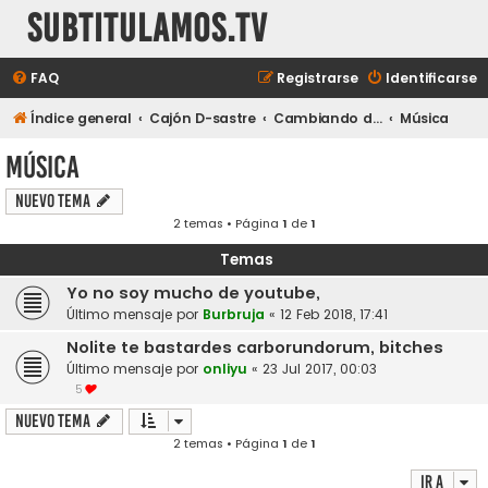
subtitulamos.tv
FAQ
Registrarse
Identificarse
Índice general
Cajón D-sastre
Cambiando de tema...
Música
Música
Nuevo Tema
2 temas • Página
1
de
1
Temas
Yo no soy mucho de youtube,
Último mensaje por
Burbruja
«
12 Feb 2018, 17:41
Nolite te bastardes carborundorum, bitches
Último mensaje por
onliyu
«
23 Jul 2017, 00:03
5
Nuevo Tema
2 temas • Página
1
de
1
Ir a