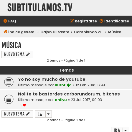
subtitulamos.tv
FAQ
Registrarse
Identificarse
Índice general
Cajón D-sastre
Cambiando de tema...
Música
Música
Nuevo Tema
2 temas • Página
1
de
1
Temas
Yo no soy mucho de youtube,
Último mensaje por
Burbruja
«
12 Feb 2018, 17:41
Nolite te bastardes carborundorum, bitches
Último mensaje por
onliyu
«
23 Jul 2017, 00:03
5
Nuevo Tema
2 temas • Página
1
de
1
Ir a