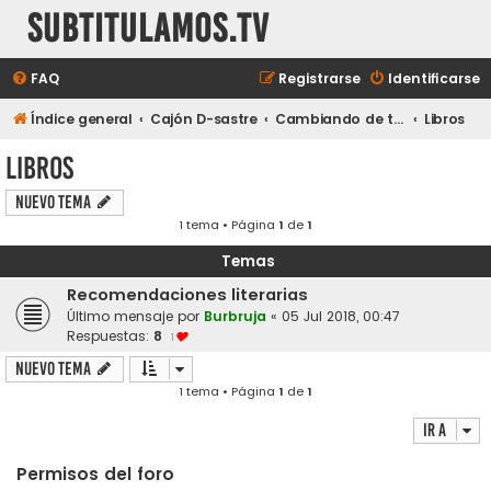
subtitulamos.tv
FAQ
Registrarse
Identificarse
Índice general
Cajón D-sastre
Cambiando de tema...
Libros
Libros
Nuevo Tema
1 tema • Página
1
de
1
Temas
Recomendaciones literarias
Último mensaje por
Burbruja
«
05 Jul 2018, 00:47
Respuestas:
8
1
Nuevo Tema
1 tema • Página
1
de
1
Ir a
Permisos del foro