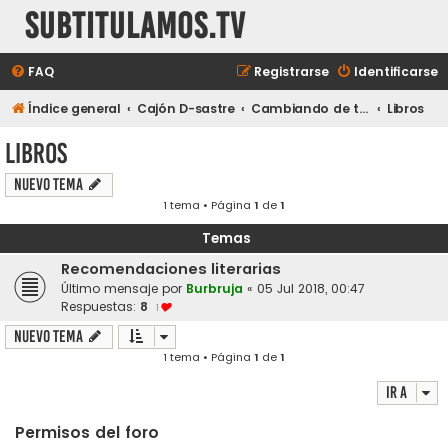
subtitulamos.tv
FAQ
Registrarse
Identificarse
Índice general
Cajón D-sastre
Cambiando de tema...
Libros
Libros
Nuevo Tema
1 tema • Página
1
de
1
Temas
Recomendaciones literarias
Último mensaje por
Burbruja
«
05 Jul 2018, 00:47
Respuestas:
8
1
Nuevo Tema
1 tema • Página
1
de
1
Ir a
Permisos del foro