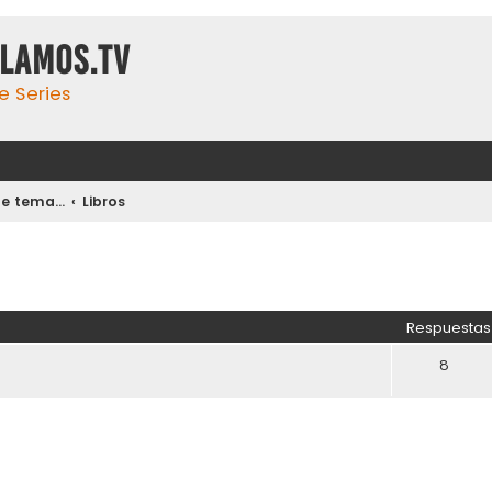
ulamos.tv
e Series
 tema...
Libros
Respuestas
8