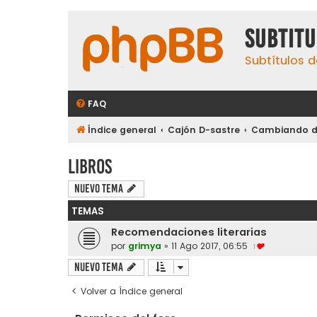
subtit
Subtítulos d
FAQ
Índice general
Cajón D-sastre
Cambiando de
Libros
Nuevo Tema
TEMAS
Recomendaciones literarias
por
grimya
»
11 Ago 2017, 06:55
1
Nuevo Tema
Volver a Índice general