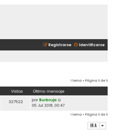
Registrarse
Identificarse
1 tema • Página
1
de
1
Vistas
Último mensaje
por
Burbruja
327522
05 Jul 2018, 00:47
1 tema • Página
1
de
1
Ir a