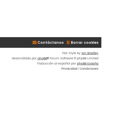
Contáctanos
Borrar cookies
Flat Style by
Ian Bradley
Desarrollado por
phpBB
® Forum Software © phpBB Limited
Traducción al español por
phpBB España
Privacidad
|
Condiciones