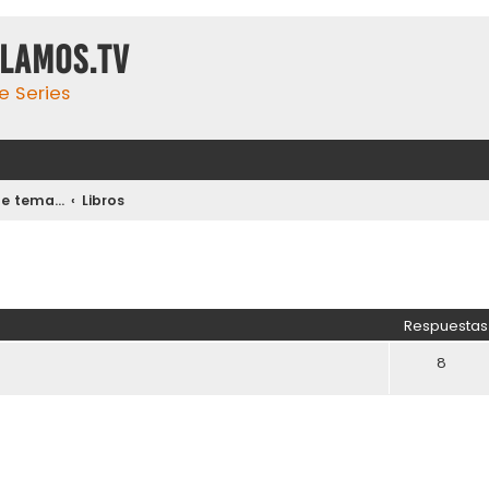
ulamos.tv
e Series
 tema...
Libros
Respuestas
8