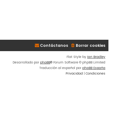
Contáctanos
Borrar cookies
Flat Style by
Ian Bradley
Desarrollado por
phpBB
® Forum Software © phpBB Limited
Traducción al español por
phpBB España
Privacidad
|
Condiciones