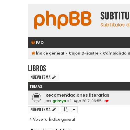
subtit
Subtítulos d
FAQ
Índice general
Cajón D-sastre
Cambiando de
Libros
Nuevo Tema
TEMAS
Recomendaciones literarias
por
grimya
»
11 Ago 2017, 06:55
1
Nuevo Tema
Volver a Índice general