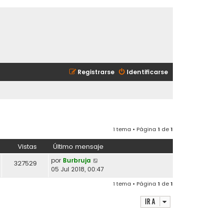
Registrarse
Identificarse
1 tema • Página
1
de
1
Vistas
Último mensaje
por
Burbruja
327529
05 Jul 2018, 00:47
1 tema • Página
1
de
1
Ir a