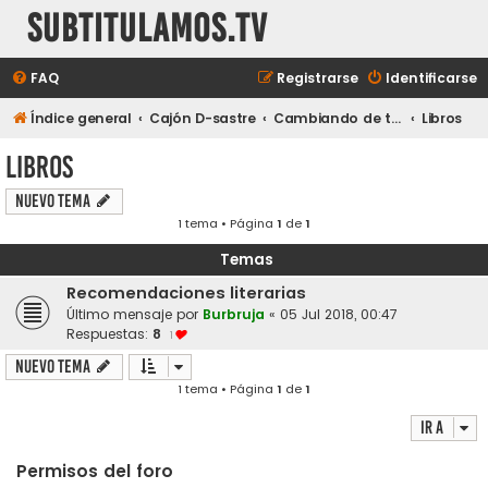
subtitulamos.tv
FAQ
Registrarse
Identificarse
Índice general
Cajón D-sastre
Cambiando de tema...
Libros
Libros
Nuevo Tema
1 tema • Página
1
de
1
Temas
Recomendaciones literarias
Último mensaje por
Burbruja
«
05 Jul 2018, 00:47
Respuestas:
8
1
Nuevo Tema
1 tema • Página
1
de
1
Ir a
Permisos del foro