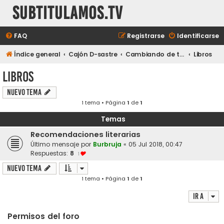
subtitulamos.tv
FAQ
Registrarse
Identificarse
Índice general
Cajón D-sastre
Cambiando de tema...
Libros
Libros
Nuevo Tema
1 tema • Página
1
de
1
Temas
Recomendaciones literarias
Último mensaje por
Burbruja
«
05 Jul 2018, 00:47
Respuestas:
8
1
Nuevo Tema
1 tema • Página
1
de
1
Ir a
Permisos del foro