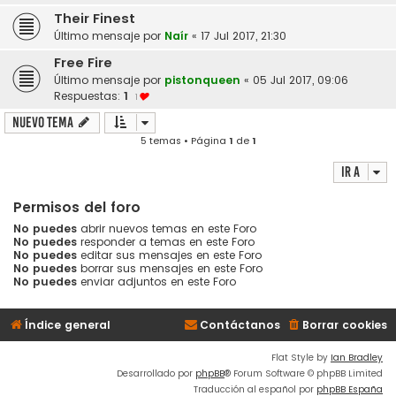
Their Finest
Último mensaje por
Naír
«
17 Jul 2017, 21:30
Free Fire
Último mensaje por
pistonqueen
«
05 Jul 2017, 09:06
Respuestas:
1
1
Nuevo Tema
5 temas • Página
1
de
1
Ir a
Permisos del foro
No puedes
abrir nuevos temas en este Foro
No puedes
responder a temas en este Foro
No puedes
editar sus mensajes en este Foro
No puedes
borrar sus mensajes en este Foro
No puedes
enviar adjuntos en este Foro
Índice general
Contáctanos
Borrar cookies
Flat Style by
Ian Bradley
Desarrollado por
phpBB
® Forum Software © phpBB Limited
Traducción al español por
phpBB España