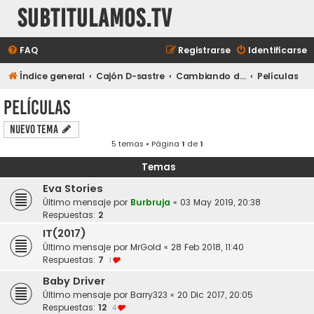
subtitulamos.tv
FAQ
Registrarse
Identificarse
Índice general
Cajón D-sastre
Cambiando de tema...
Películas
Películas
Nuevo Tema
5 temas • Página
1
de
1
Temas
Eva Stories
Último mensaje por
Burbruja
«
03 May 2019, 20:38
Respuestas:
2
IT(2017)
Último mensaje por
MrGold
«
28 Feb 2018, 11:40
Respuestas:
7
1
Baby Driver
Último mensaje por
Barry323
«
20 Dic 2017, 20:05
Respuestas:
12
4