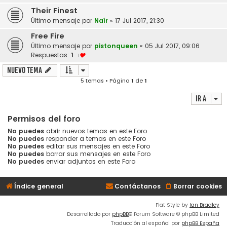
Their Finest
Último mensaje por
Naír
«
17 Jul 2017, 21:30
Free Fire
Último mensaje por
pistonqueen
«
05 Jul 2017, 09:06
Respuestas:
1
1
Nuevo Tema
5 temas • Página
1
de
1
Ir a
Permisos del foro
No puedes
abrir nuevos temas en este Foro
No puedes
responder a temas en este Foro
No puedes
editar sus mensajes en este Foro
No puedes
borrar sus mensajes en este Foro
No puedes
enviar adjuntos en este Foro
Índice general
Contáctanos
Borrar cookies
Flat Style by
Ian Bradley
Desarrollado por
phpBB
® Forum Software © phpBB Limited
Traducción al español por
phpBB España