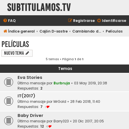
subtitulamos.tv
FAQ
Registrarse
Identificarse
Índice general
Cajón D-sastre
Cambiando de tema...
Películas
Películas
Nuevo Tema
5 temas • Página
1
de
1
Temas
Eva Stories
Último mensaje por
Burbruja
«
03 May 2019, 20:38
Respuestas:
2
IT(2017)
Último mensaje por
MrGold
«
28 Feb 2018, 11:40
Respuestas:
7
1
Baby Driver
Último mensaje por
Barry323
«
20 Dic 2017, 20:05
Respuestas:
12
4