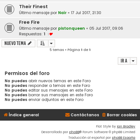
Their Finest
Último mensaje por
Naír
«
17 Jul 2017, 21:30
Free Fire
Último mensaje por
pistonqueen
«
05 Jul 2017, 09:06
Respuestas:
1
1
Nuevo Tema
5 temas • Página
1
de
1
Ir a
Permisos del foro
No puedes
abrir nuevos temas en este Foro
No puedes
responder a temas en este Foro
No puedes
editar sus mensajes en este Foro
No puedes
borrar sus mensajes en este Foro
No puedes
enviar adjuntos en este Foro
Índice general
Contáctanos
Borrar cookies
Flat Style by
Ian Bradley
Desarrollado por
phpBB
® Forum Software © phpBB Limited
Traducción al español por
phpBB España