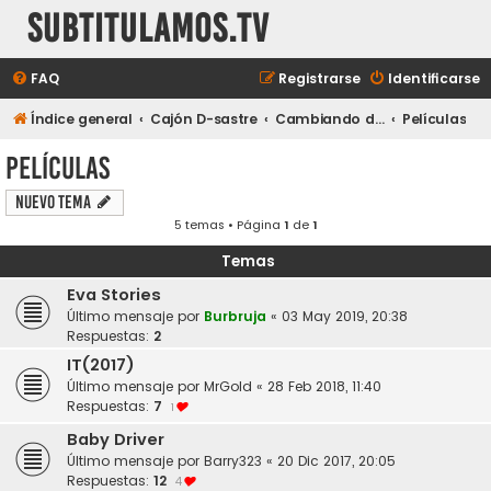
subtitulamos.tv
FAQ
Registrarse
Identificarse
Índice general
Cajón D-sastre
Cambiando de tema...
Películas
Películas
Nuevo Tema
5 temas • Página
1
de
1
Temas
Eva Stories
Último mensaje por
Burbruja
«
03 May 2019, 20:38
Respuestas:
2
IT(2017)
Último mensaje por
MrGold
«
28 Feb 2018, 11:40
Respuestas:
7
1
Baby Driver
Último mensaje por
Barry323
«
20 Dic 2017, 20:05
Respuestas:
12
4