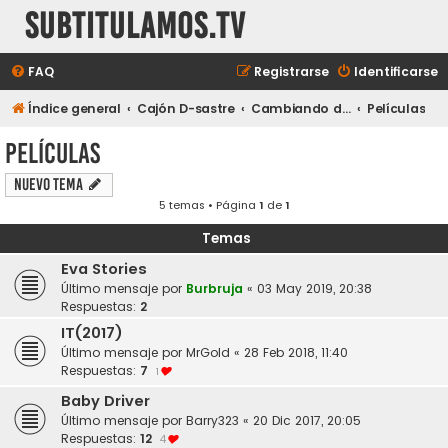
subtitulamos.tv
FAQ
Registrarse
Identificarse
Índice general
Cajón D-sastre
Cambiando de tema...
Películas
Películas
Nuevo Tema
5 temas • Página
1
de
1
Temas
Eva Stories
Último mensaje por
Burbruja
«
03 May 2019, 20:38
Respuestas:
2
IT(2017)
Último mensaje por
MrGold
«
28 Feb 2018, 11:40
Respuestas:
7
1
Baby Driver
Último mensaje por
Barry323
«
20 Dic 2017, 20:05
Respuestas:
12
4