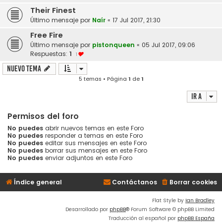
Their Finest
Último mensaje por
Naír
«
17 Jul 2017, 21:30
Free Fire
Último mensaje por
pistonqueen
«
05 Jul 2017, 09:06
Respuestas:
1
1
Nuevo Tema
5 temas • Página
1
de
1
Ir a
Permisos del foro
No puedes
abrir nuevos temas en este Foro
No puedes
responder a temas en este Foro
No puedes
editar sus mensajes en este Foro
No puedes
borrar sus mensajes en este Foro
No puedes
enviar adjuntos en este Foro
Índice general
Contáctanos
Borrar cookies
Flat Style by
Ian Bradley
Desarrollado por
phpBB
® Forum Software © phpBB Limited
Traducción al español por
phpBB España