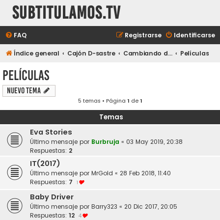
subtitulamos.tv
FAQ
Registrarse
Identificarse
Índice general
Cajón D-sastre
Cambiando de tema...
Películas
Películas
Nuevo Tema
5 temas • Página
1
de
1
Temas
Eva Stories
Último mensaje por
Burbruja
«
03 May 2019, 20:38
Respuestas:
2
IT(2017)
Último mensaje por
MrGold
«
28 Feb 2018, 11:40
Respuestas:
7
1
Baby Driver
Último mensaje por
Barry323
«
20 Dic 2017, 20:05
Respuestas:
12
4