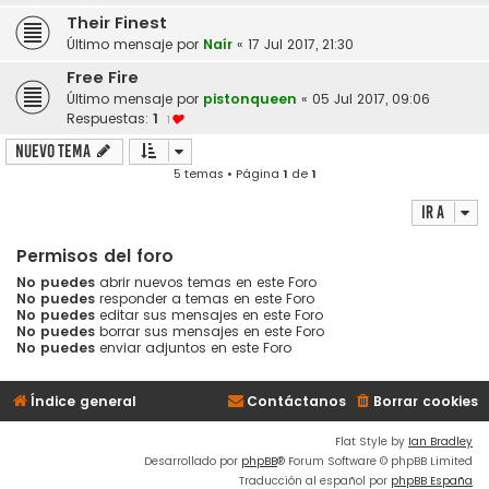
Their Finest
Último mensaje por
Naír
«
17 Jul 2017, 21:30
Free Fire
Último mensaje por
pistonqueen
«
05 Jul 2017, 09:06
Respuestas:
1
1
Nuevo Tema
5 temas • Página
1
de
1
Ir a
Permisos del foro
No puedes
abrir nuevos temas en este Foro
No puedes
responder a temas en este Foro
No puedes
editar sus mensajes en este Foro
No puedes
borrar sus mensajes en este Foro
No puedes
enviar adjuntos en este Foro
Índice general
Contáctanos
Borrar cookies
Flat Style by
Ian Bradley
Desarrollado por
phpBB
® Forum Software © phpBB Limited
Traducción al español por
phpBB España