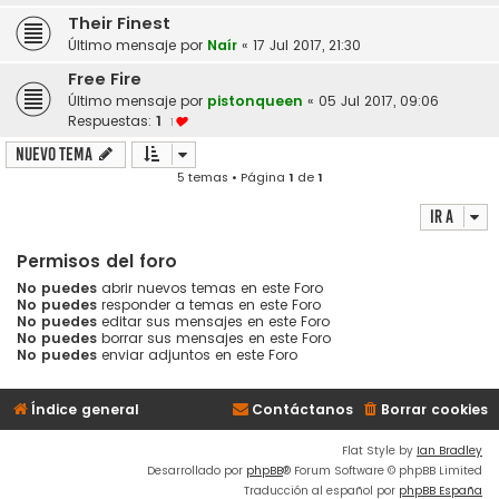
Their Finest
Último mensaje por
Naír
«
17 Jul 2017, 21:30
Free Fire
Último mensaje por
pistonqueen
«
05 Jul 2017, 09:06
Respuestas:
1
1
Nuevo Tema
5 temas • Página
1
de
1
Ir a
Permisos del foro
No puedes
abrir nuevos temas en este Foro
No puedes
responder a temas en este Foro
No puedes
editar sus mensajes en este Foro
No puedes
borrar sus mensajes en este Foro
No puedes
enviar adjuntos en este Foro
Índice general
Contáctanos
Borrar cookies
Flat Style by
Ian Bradley
Desarrollado por
phpBB
® Forum Software © phpBB Limited
Traducción al español por
phpBB España