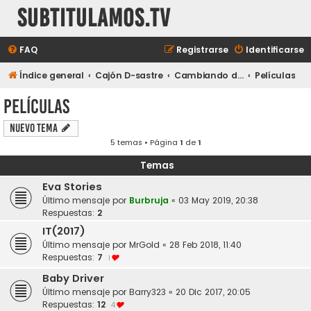
subtitulamos.tv
FAQ
Registrarse
Identificarse
Índice general
Cajón D-sastre
Cambiando de tema...
Películas
Películas
Nuevo Tema
5 temas • Página
1
de
1
Temas
Eva Stories
Último mensaje por
Burbruja
«
03 May 2019, 20:38
Respuestas:
2
IT(2017)
Último mensaje por
MrGold
«
28 Feb 2018, 11:40
Respuestas:
7
1
Baby Driver
Último mensaje por
Barry323
«
20 Dic 2017, 20:05
Respuestas:
12
4