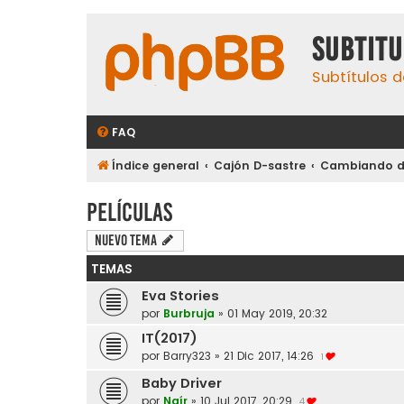
subtit
Subtítulos d
FAQ
Índice general
Cajón D-sastre
Cambiando de
Películas
Nuevo Tema
TEMAS
Eva Stories
por
Burbruja
»
01 May 2019, 20:32
IT(2017)
por
Barry323
»
21 Dic 2017, 14:26
1
Baby Driver
por
Naír
»
10 Jul 2017, 20:29
4