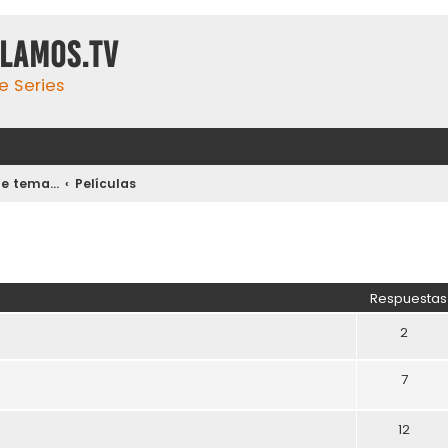
ulamos.tv
e Series
 tema...
Películas
Respuestas
2
7
12