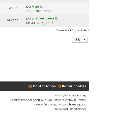
por
Naír
75016
17 Jul 2017, 21:30
por
pistonqueen
134685
05 Jul 2017, 09:06
5 temas • Página
1
de
1
Ir a
Contáctanos
Borrar cookies
Flat Style by
Ian Bradley
Desarrollado por
phpBB
® Forum Software © phpBB Limited
Traducción al español por
phpBB España
Privacidad
|
Condiciones