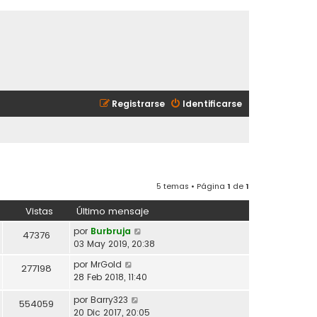
Registrarse
Identificarse
5 temas • Página
1
de
1
Vistas
Último mensaje
por
Burbruja
47376
03 May 2019, 20:38
por
MrGold
277198
28 Feb 2018, 11:40
por
Barry323
554059
20 Dic 2017, 20:05