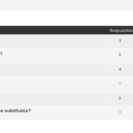
Respuestas
3
n
0
4
1
0
ne subtítulos?
1