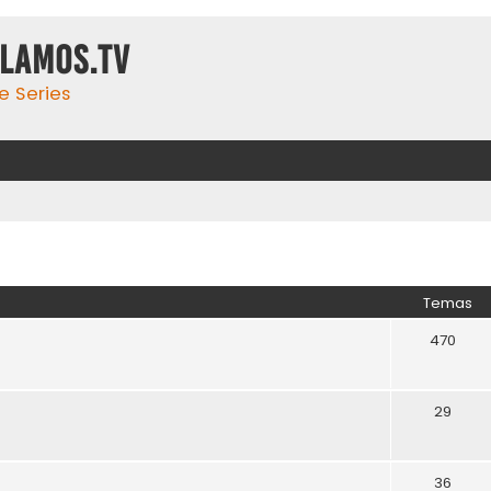
ulamos.tv
e Series
Temas
470
29
36