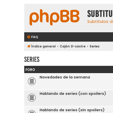
subtit
Subtítulos d
FAQ
Índice general
Cajón D-sastre
Series
Series
FORO
Novedades de la semana
Hablando de series (con spoilers)
Hablando de series (sin spoilers)