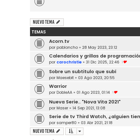
Nuevo Tema
TEMAS
Acorn.tv
por
pabloncho
»
28 May 2023, 23:12
Calendarios y grillas de programació
por
carochristie
»
31 Dic 2025, 22:46
1
Sobre un subtitulo que subí
por
Maesebit
»
03 Ago 2023, 20:55
Warrior
por
DobleAA
»
01 Ago 2023, 01:14
1
Nueva Serie.. "Nova Vita 2021"
por
Maser
»
14 Sep 2021, 13:08
Serie de tv Third Watch, ¿alguien tie
por
samper80
»
03 Abr 2021, 21:18
Nuevo Tema