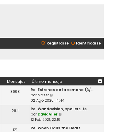
Registrarse
Identificarse
Mensajes
Último mensaje
Re: Estrenos de la semana (3/…
3693
V
por
Maser
e
02 Ago 2026, 14:44
r
Re: Wandavision, spoilers, te…
264
ú
V
por
DavidAller
l
e
12 Feb 2021, 22:19
t
r
i
Re: When Calls the Heart
121
ú
m