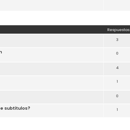
Respuestas
3
n
0
4
1
0
ne subtítulos?
1