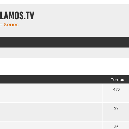
ulamos.tv
e Series
Temas
470
29
36