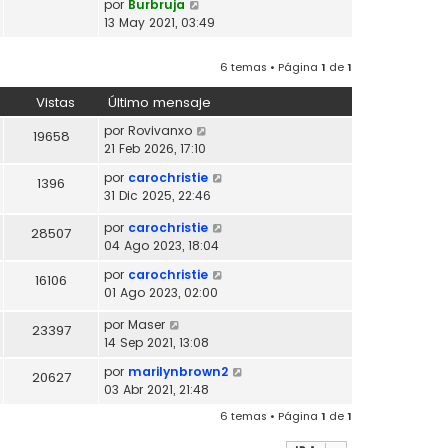
V
por
Burbruja
l
o
e
13 May 2021, 03:49
t
m
r
i
e
ú
m
6 temas • Página
1
de
1
n
l
o
s
t
m
Vistas
Último mensaje
a
i
e
j
m
por
Rovivanxo
19658
n
e
o
21 Feb 2026, 17:10
s
m
a
por
carochristie
1396
e
j
31 Dic 2025, 22:46
n
e
s
por
carochristie
28507
a
04 Ago 2023, 18:04
j
e
por
carochristie
16106
01 Ago 2023, 02:00
por
Maser
23397
14 Sep 2021, 13:08
por
marilynbrown2
20627
03 Abr 2021, 21:48
6 temas • Página
1
de
1