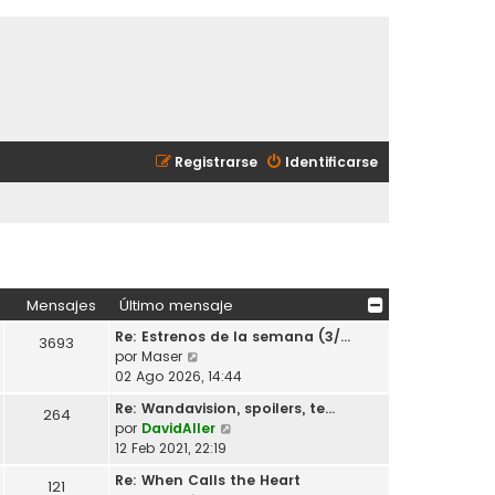
Registrarse
Identificarse
Mensajes
Último mensaje
Re: Estrenos de la semana (3/…
3693
V
por
Maser
e
02 Ago 2026, 14:44
r
Re: Wandavision, spoilers, te…
264
ú
V
por
DavidAller
l
e
12 Feb 2021, 22:19
t
r
i
Re: When Calls the Heart
121
ú
m