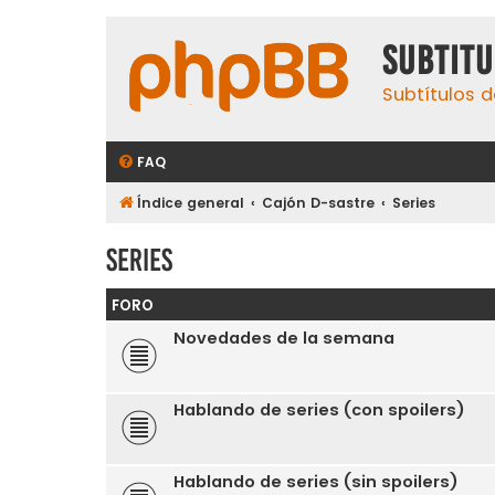
subtit
Subtítulos d
FAQ
Índice general
Cajón D-sastre
Series
Series
FORO
Novedades de la semana
Hablando de series (con spoilers)
Hablando de series (sin spoilers)