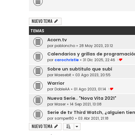
Nuevo Tema
TEMAS
Acorn.tv
por
pabloncho
»
28 May 2023, 23:12
Calendarios y grillas de programació
por
carochristie
»
31 Dic 2025, 22:46
1
Sobre un subtitulo que subí
por
Maesebit
»
03 Ago 2023, 20:55
Warrior
por
DobleAA
»
01 Ago 2023, 01:14
1
Nueva Serie.. "Nova Vita 2021"
por
Maser
»
14 Sep 2021, 13:08
Serie de tv Third Watch, ¿alguien tie
por
samper80
»
03 Abr 2021, 21:18
Nuevo Tema