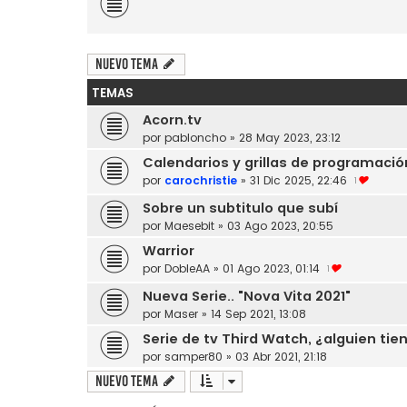
Nuevo Tema
TEMAS
Acorn.tv
por
pabloncho
»
28 May 2023, 23:12
Calendarios y grillas de programació
por
carochristie
»
31 Dic 2025, 22:46
1
Sobre un subtitulo que subí
por
Maesebit
»
03 Ago 2023, 20:55
Warrior
por
DobleAA
»
01 Ago 2023, 01:14
1
Nueva Serie.. "Nova Vita 2021"
por
Maser
»
14 Sep 2021, 13:08
Serie de tv Third Watch, ¿alguien tie
por
samper80
»
03 Abr 2021, 21:18
Nuevo Tema