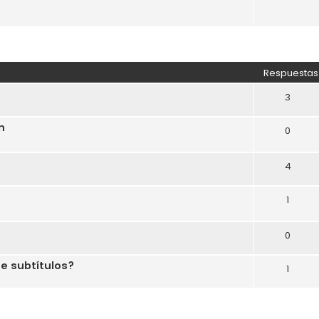
Respuestas
3
n
0
4
1
0
ne subtítulos?
1