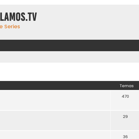
ulamos.tv
e Series
Temas
470
29
36