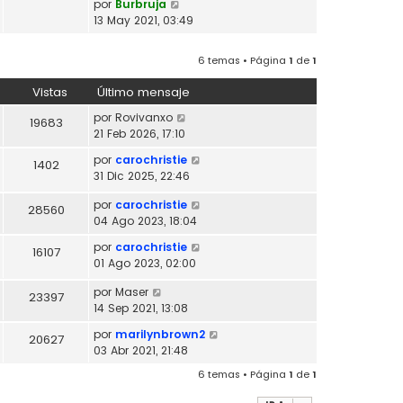
V
por
Burbruja
l
o
e
13 May 2021, 03:49
t
m
r
i
e
ú
m
6 temas • Página
1
de
1
n
l
o
s
t
m
Vistas
Último mensaje
a
i
e
j
m
por
Rovivanxo
19683
n
e
o
21 Feb 2026, 17:10
s
m
a
por
carochristie
1402
e
j
31 Dic 2025, 22:46
n
e
s
por
carochristie
28560
a
04 Ago 2023, 18:04
j
e
por
carochristie
16107
01 Ago 2023, 02:00
por
Maser
23397
14 Sep 2021, 13:08
por
marilynbrown2
20627
03 Abr 2021, 21:48
6 temas • Página
1
de
1