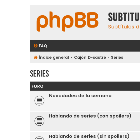
subtit
Subtítulos d
FAQ
Índice general
Cajón D-sastre
Series
Series
FORO
Novedades de la semana
Hablando de series (con spoilers)
Hablando de series (sin spoilers)