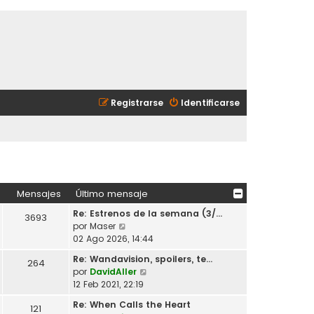
Registrarse
Identificarse
Mensajes
Último mensaje
Re: Estrenos de la semana (3/…
3693
V
por
Maser
e
02 Ago 2026, 14:44
r
Re: Wandavision, spoilers, te…
264
ú
V
por
DavidAller
l
e
12 Feb 2021, 22:19
t
r
i
Re: When Calls the Heart
121
ú
m