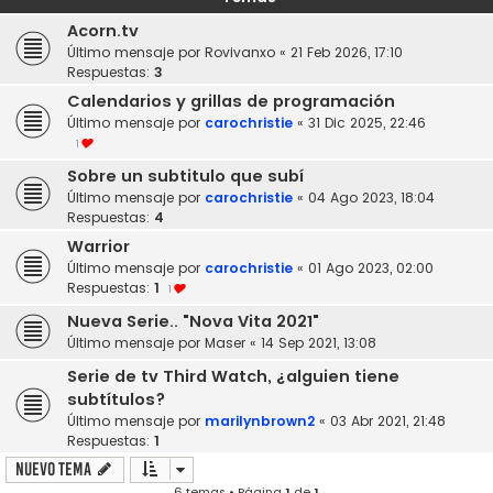
Acorn.tv
Último mensaje por
Rovivanxo
«
21 Feb 2026, 17:10
Respuestas:
3
Calendarios y grillas de programación
Último mensaje por
carochristie
«
31 Dic 2025, 22:46
1
Sobre un subtitulo que subí
Último mensaje por
carochristie
«
04 Ago 2023, 18:04
Respuestas:
4
Warrior
Último mensaje por
carochristie
«
01 Ago 2023, 02:00
Respuestas:
1
1
Nueva Serie.. "Nova Vita 2021"
Último mensaje por
Maser
«
14 Sep 2021, 13:08
Serie de tv Third Watch, ¿alguien tiene
subtítulos?
Último mensaje por
marilynbrown2
«
03 Abr 2021, 21:48
Respuestas:
1
Nuevo Tema
6 temas • Página
1
de
1