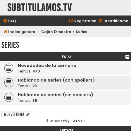
subtitulamos.tv
FAQ
Registrarse
Identificarse
Índice general
Cajón D-sastre
Series
Series
Foro
Novedades de la semana
Temas:
470
Hablando de series (con spoilers)
Temas:
29
Hablando de series (sin spoilers)
Temas:
36
Nuevo Tema
6 temas • Página
1
de
1
Temas