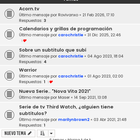
Acorn.tv
Último mensaje por
Rovivanxo
«
21 Feb 2026, 17:10
Respuestas:
3
Calendarios y grillas de programación
Último mensaje por
carochristie
«
31 Dic 2025, 22:46
1
Sobre un subtitulo que subí
Último mensaje por
carochristie
«
04 Ago 2023, 18:04
Respuestas:
4
Warrior
Último mensaje por
carochristie
«
01 Ago 2023, 02:00
Respuestas:
1
1
Nueva Serie.. "Nova Vita 2021"
Último mensaje por
Maser
«
14 Sep 2021, 13:08
Serie de tv Third Watch, ¿alguien tiene
subtítulos?
Último mensaje por
marilynbrown2
«
03 Abr 2021, 21:48
Respuestas:
1
Nuevo Tema
6 temas • Página
1
de
1