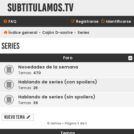
subtitulamos.tv
FAQ
Registrarse
Identificarse
Índice general
Cajón D-sastre
Series
Series
Foro
Novedades de la semana
Temas:
470
Hablando de series (con spoilers)
Temas:
29
Hablando de series (sin spoilers)
Temas:
36
Nuevo Tema
6 temas • Página
1
de
1
Temas