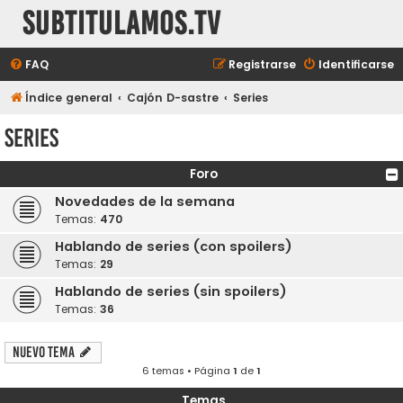
subtitulamos.tv
FAQ
Registrarse
Identificarse
Índice general
Cajón D-sastre
Series
Series
Foro
Novedades de la semana
Temas:
470
Hablando de series (con spoilers)
Temas:
29
Hablando de series (sin spoilers)
Temas:
36
Nuevo Tema
6 temas • Página
1
de
1
Temas