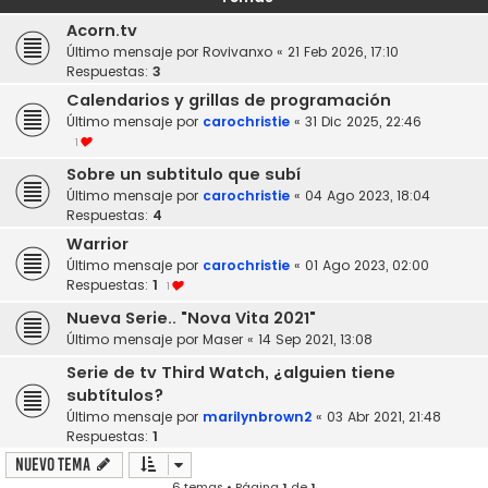
Acorn.tv
Último mensaje por
Rovivanxo
«
21 Feb 2026, 17:10
Respuestas:
3
Calendarios y grillas de programación
Último mensaje por
carochristie
«
31 Dic 2025, 22:46
1
Sobre un subtitulo que subí
Último mensaje por
carochristie
«
04 Ago 2023, 18:04
Respuestas:
4
Warrior
Último mensaje por
carochristie
«
01 Ago 2023, 02:00
Respuestas:
1
1
Nueva Serie.. "Nova Vita 2021"
Último mensaje por
Maser
«
14 Sep 2021, 13:08
Serie de tv Third Watch, ¿alguien tiene
subtítulos?
Último mensaje por
marilynbrown2
«
03 Abr 2021, 21:48
Respuestas:
1
Nuevo Tema
6 temas • Página
1
de
1