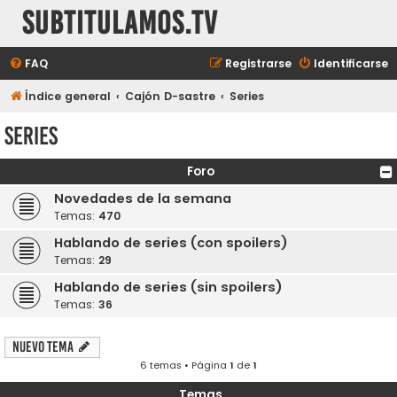
subtitulamos.tv
FAQ
Registrarse
Identificarse
Índice general
Cajón D-sastre
Series
Series
Foro
Novedades de la semana
Temas:
470
Hablando de series (con spoilers)
Temas:
29
Hablando de series (sin spoilers)
Temas:
36
Nuevo Tema
6 temas • Página
1
de
1
Temas