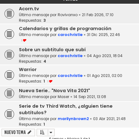
Acorn.tv
Último mensaje por
Rovivanxo
«
21 Feb 2026, 17:10
Respuestas:
3
Calendarios y grillas de programación
Último mensaje por
carochristie
«
31 Dic 2025, 22:46
1
Sobre un subtitulo que subí
Último mensaje por
carochristie
«
04 Ago 2023, 18:04
Respuestas:
4
Warrior
Último mensaje por
carochristie
«
01 Ago 2023, 02:00
Respuestas:
1
1
Nueva Serie.. "Nova Vita 2021"
Último mensaje por
Maser
«
14 Sep 2021, 13:08
Serie de tv Third Watch, ¿alguien tiene
subtítulos?
Último mensaje por
marilynbrown2
«
03 Abr 2021, 21:48
Respuestas:
1
Nuevo Tema
6 temas • Página
1
de
1