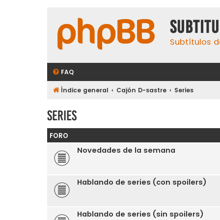
subtit
Subtítulos d
FAQ
Índice general
Cajón D-sastre
Series
Series
FORO
Novedades de la semana
Hablando de series (con spoilers)
Hablando de series (sin spoilers)