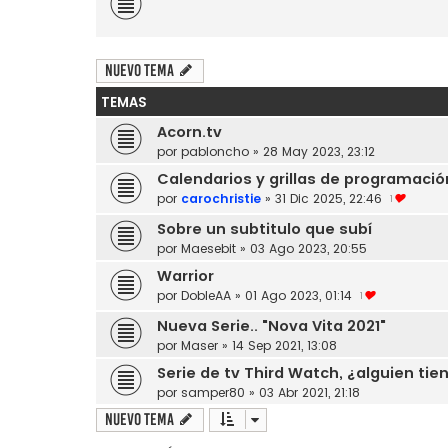
Nuevo Tema
TEMAS
Acorn.tv
por
pabloncho
»
28 May 2023, 23:12
Calendarios y grillas de programació
por
carochristie
»
31 Dic 2025, 22:46
1
Sobre un subtitulo que subí
por
Maesebit
»
03 Ago 2023, 20:55
Warrior
por
DobleAA
»
01 Ago 2023, 01:14
1
Nueva Serie.. "Nova Vita 2021"
por
Maser
»
14 Sep 2021, 13:08
Serie de tv Third Watch, ¿alguien tie
por
samper80
»
03 Abr 2021, 21:18
Nuevo Tema