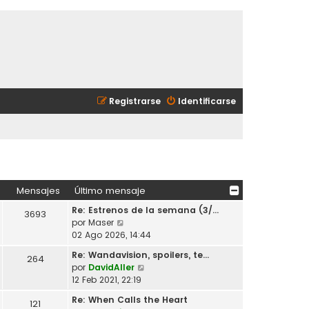
Registrarse
Identificarse
Mensajes
Último mensaje
Re: Estrenos de la semana (3/…
3693
V
por
Maser
e
02 Ago 2026, 14:44
r
Re: Wandavision, spoilers, te…
264
ú
V
por
DavidAller
l
e
12 Feb 2021, 22:19
t
r
i
Re: When Calls the Heart
121
ú
m