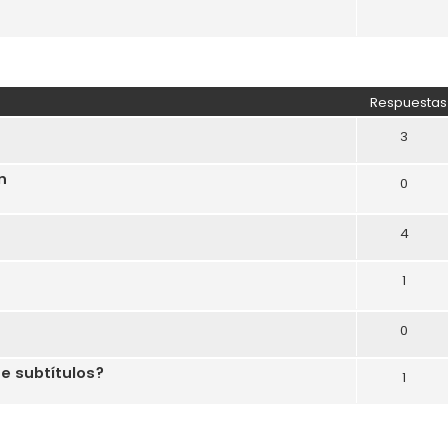
Respuestas
3
n
0
4
1
0
ne subtítulos?
1