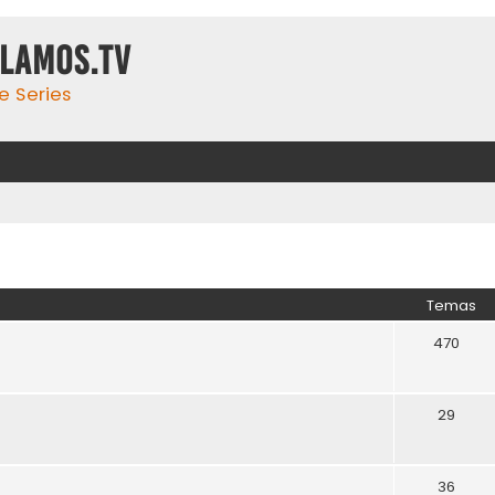
ulamos.tv
e Series
Temas
470
29
36