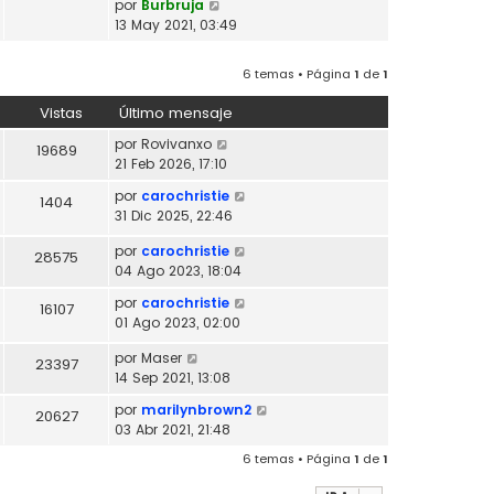
V
por
Burbruja
l
o
e
13 May 2021, 03:49
t
m
r
i
e
ú
m
6 temas • Página
1
de
1
n
l
o
s
t
m
Vistas
Último mensaje
a
i
e
j
m
por
Rovivanxo
19689
n
e
o
21 Feb 2026, 17:10
s
m
a
por
carochristie
1404
e
j
31 Dic 2025, 22:46
n
e
s
por
carochristie
28575
a
04 Ago 2023, 18:04
j
e
por
carochristie
16107
01 Ago 2023, 02:00
por
Maser
23397
14 Sep 2021, 13:08
por
marilynbrown2
20627
03 Abr 2021, 21:48
6 temas • Página
1
de
1