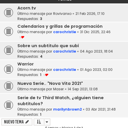
Acorn.tv
Último mensaje por
Rovivanxo
«
21 Feb 2026, 17:10
Respuestas:
3
Calendarios y grillas de programación
Último mensaje por
carochristie
«
31 Dic 2025, 22:46
1
Sobre un subtitulo que subí
Último mensaje por
carochristie
«
04 Ago 2023, 18:04
Respuestas:
4
Warrior
Último mensaje por
carochristie
«
01 Ago 2023, 02:00
Respuestas:
1
1
Nueva Serie.. "Nova Vita 2021"
Último mensaje por
Maser
«
14 Sep 2021, 13:08
Serie de tv Third Watch, ¿alguien tiene
subtítulos?
Último mensaje por
marilynbrown2
«
03 Abr 2021, 21:48
Respuestas:
1
Nuevo Tema
6 temas • Página
1
de
1