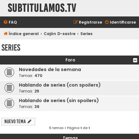
subtitulamos.tv
FAQ
Registrarse
Identificarse
Índice general
Cajón D-sastre
Series
Series
Foro
Novedades de la semana
Temas:
470
Hablando de series (con spoilers)
Temas:
29
Hablando de series (sin spoilers)
Temas:
36
Nuevo Tema
6 temas • Página
1
de
1
Temas