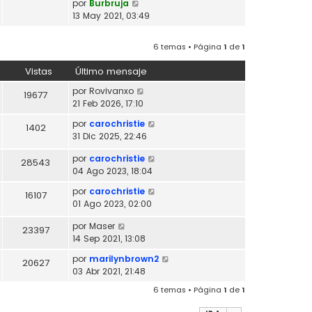
V
por
Burbruja
l
o
e
13 May 2021, 03:49
t
m
r
i
e
ú
m
6 temas • Página
1
de
1
n
l
o
s
t
m
Vistas
Último mensaje
a
i
e
j
m
por
Rovivanxo
19677
n
e
o
21 Feb 2026, 17:10
s
m
a
por
carochristie
1402
e
j
31 Dic 2025, 22:46
n
e
s
por
carochristie
28543
a
04 Ago 2023, 18:04
j
e
por
carochristie
16107
01 Ago 2023, 02:00
por
Maser
23397
14 Sep 2021, 13:08
por
marilynbrown2
20627
03 Abr 2021, 21:48
6 temas • Página
1
de
1