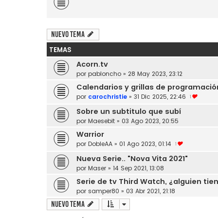
Nuevo Tema
TEMAS
Acorn.tv
por
pabloncho
»
28 May 2023, 23:12
Calendarios y grillas de programació
por
carochristie
»
31 Dic 2025, 22:46
1
Sobre un subtitulo que subí
por
Maesebit
»
03 Ago 2023, 20:55
Warrior
por
DobleAA
»
01 Ago 2023, 01:14
1
Nueva Serie.. "Nova Vita 2021"
por
Maser
»
14 Sep 2021, 13:08
Serie de tv Third Watch, ¿alguien tie
por
samper80
»
03 Abr 2021, 21:18
Nuevo Tema