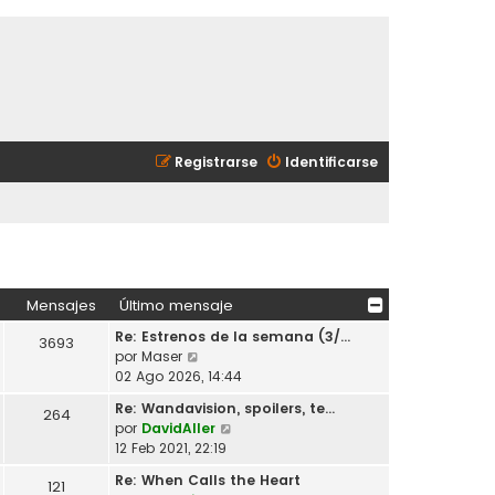
Registrarse
Identificarse
Mensajes
Último mensaje
Re: Estrenos de la semana (3/…
3693
V
por
Maser
e
02 Ago 2026, 14:44
r
Re: Wandavision, spoilers, te…
264
ú
V
por
DavidAller
l
e
12 Feb 2021, 22:19
t
r
i
Re: When Calls the Heart
121
ú
m