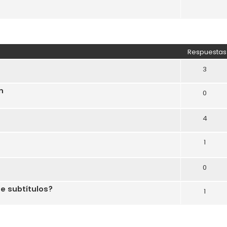
Respuestas
3
n
0
4
1
0
ne subtítulos?
1