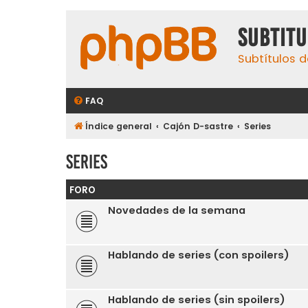
subtit
Subtítulos d
FAQ
Índice general
Cajón D-sastre
Series
Series
FORO
Novedades de la semana
Hablando de series (con spoilers)
Hablando de series (sin spoilers)