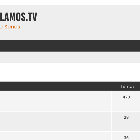
ulamos.tv
e Series
Temas
470
29
36