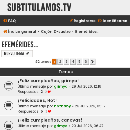
subtitulamos.tv
FAQ
Registrarse
Identificarse
Índice general
Cajón D-sastre
Efemérides...
Efemérides...
Nuevo Tema
132 temas
1
2
3
4
5
6
Siguiente
Temas
¡Feliz cumpleaños, grimya!
Último mensaje por
grimya
«
29 Jul 2026, 12:18
Respuestas:
2
2
¡Felicidades, Hot!
Último mensaje por
hotbaby
«
26 Jul 2026, 05:17
Respuestas:
5
3
¡Feliz cumpleaños, canovas!
Último mensaje por
grimya
«
20 Jul 2026, 06:47