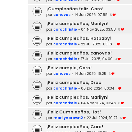
16
¡Cumpleaños feliz, Caro!
por
canovas
»
14 Jun 2026, 07:58
5
¡Feliz cumpleaños, Marilyn!
por
carochristie
»
04 Nov 2025, 03:58
5
¡Feliz cumpleaños, Hotbaby!
por
carochristie
»
22 Jul 2025, 03:18
3
¡Feliz cumpleaños, canovas!
por
carochristie
»
17 Jul 2025, 04:00
3
¡Feliz cumple, Caro!
por
canovas
»
14 Jun 2025, 16:25
3
¡Feliz cumpleaños, Drac!
por
carochristie
»
06 Dic 2024, 00:34
1
¡Feliz cumpleaños, Marilyn!
por
carochristie
»
04 Nov 2024, 03:48
6
¡Feliz Cumpleaños, Hot!
por
marilynbrown2
»
22 Jul 2024, 10:27
5
¡Feliz cumpleaños, Caro!