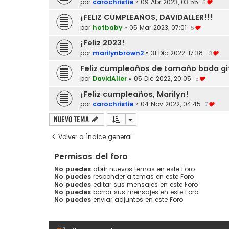
por
carochristie
»
09 Abr 2023, 03:55
5
¡FELIZ CUMPLEAÑOS, DAVIDALLER!!!
por
hotbaby
»
05 Mar 2023, 07:01
5
¡Feliz 2023!
por
marilynbrown2
»
31 Dic 2022, 17:38
13
Feliz cumpleaños de tamaño boda gi
por
DavidAller
»
05 Dic 2022, 20:05
5
¡Feliz cumpleaños, Marilyn!
por
carochristie
»
04 Nov 2022, 04:45
7
Nuevo Tema
Volver a Índice general
Permisos del foro
No puedes
abrir nuevos temas en este Foro
No puedes
responder a temas en este Foro
No puedes
editar sus mensajes en este Foro
No puedes
borrar sus mensajes en este Foro
No puedes
enviar adjuntos en este Foro