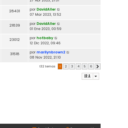
27 Abr 2023, 21:01
por
DavidAller
28431
07 Mar 2023, 13:52
por
DavidAller
21839
01 Ene 2023, 00:59
por
hotbaby
23012
12 Dic 2022, 09:46
por
marilynbrown2
31518
08 Nov 2022, 21:10
132 temas
1
2
3
4
5
6
Siguiente
Ir a