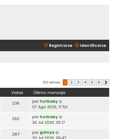
Registrarse
Identificarse
132 temas
1
2
3
4
5
6
Siguiente
Vistas
Último mensaje
por
hotbaby
236
07 Ago 2026, 17:50
por
hotbaby
262
26 Jul 2026, 05:17
por
grimya
287
20 Jul 2026, 06:47