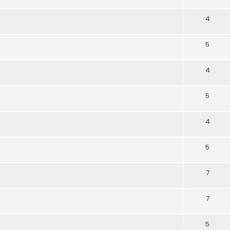
4
5
4
5
4
5
7
7
5