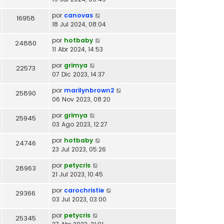
por
canovas
16958
18 Jul 2024, 08:04
por
hotbaby
24880
11 Abr 2024, 14:53
por
grimya
22573
07 Dic 2023, 14:37
por
marilynbrown2
25890
06 Nov 2023, 08:20
por
grimya
25945
03 Ago 2023, 12:27
por
hotbaby
24746
23 Jul 2023, 05:26
por
petycris
28963
21 Jul 2023, 10:45
por
carochristie
29366
03 Jul 2023, 03:00
por
petycris
25345