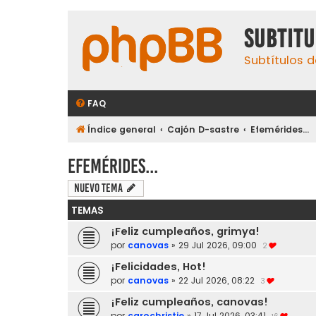
subtit
Subtítulos d
FAQ
Índice general
Cajón D-sastre
Efemérides...
Efemérides...
Nuevo Tema
TEMAS
¡Feliz cumpleaños, grimya!
por
canovas
»
29 Jul 2026, 09:00
2
¡Felicidades, Hot!
por
canovas
»
22 Jul 2026, 08:22
3
¡Feliz cumpleaños, canovas!
por
carochristie
»
17 Jul 2026, 03:41