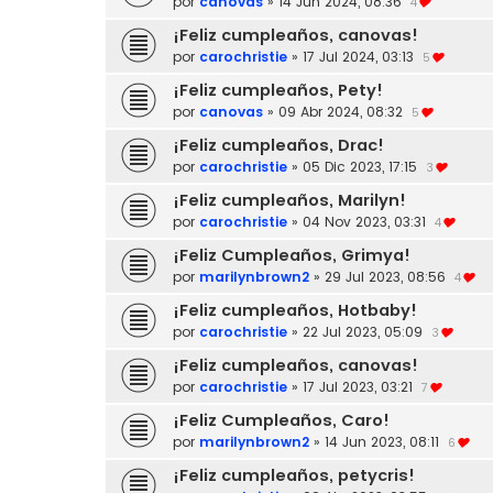
por
canovas
»
14 Jun 2024, 08:36
4
¡Feliz cumpleaños, canovas!
por
carochristie
»
17 Jul 2024, 03:13
5
¡Feliz cumpleaños, Pety!
por
canovas
»
09 Abr 2024, 08:32
5
¡Feliz cumpleaños, Drac!
por
carochristie
»
05 Dic 2023, 17:15
3
¡Feliz cumpleaños, Marilyn!
por
carochristie
»
04 Nov 2023, 03:31
4
¡Feliz Cumpleaños, Grimya!
por
marilynbrown2
»
29 Jul 2023, 08:56
4
¡Feliz cumpleaños, Hotbaby!
por
carochristie
»
22 Jul 2023, 05:09
3
¡Feliz cumpleaños, canovas!
por
carochristie
»
17 Jul 2023, 03:21
7
¡Feliz Cumpleaños, Caro!
por
marilynbrown2
»
14 Jun 2023, 08:11
6
¡Feliz cumpleaños, petycris!