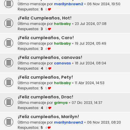
Último mensaje por
marilynbrown2
«
06 Nov 2024, 19:50
Respuestas:
6
6
¡Feliz Cumpleaños, Hot!
Último mensaje por
hotbaby
«
23 Jul 2024, 07:08
Respuestas:
3
5
¡Feliz cumpleaños, Caro!
Último mensaje por
hotbaby
«
19 Jul 2024, 05:49
Respuestas:
3
4
¡Feliz cumpleaños, canovas!
Último mensaje por
canovas
«
18 Jul 2024, 08:04
Respuestas:
4
5
¡Feliz cumpleaños, Pety!
Último mensaje por
hotbaby
«
11 Abr 2024, 14:53
Respuestas:
5
5
¡Feliz cumpleaños, Drac!
Último mensaje por
grimya
«
07 Dic 2023, 14:37
Respuestas:
4
3
¡Feliz cumpleaños, Marilyn!
Último mensaje por
marilynbrown2
«
06 Nov 2023, 08:20
Respuestas:
5
4