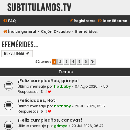
subtitulamos.tv
FAQ
Registrarse
Identificarse
Índice general
Cajón D-sastre
Efemérides...
Efemérides...
Nuevo Tema
132 temas
1
2
3
4
5
6
Siguiente
Temas
¡Feliz cumpleaños, grimya!
Último mensaje por
hotbaby
«
07 Ago 2026, 17:50
Respuestas:
3
2
¡Felicidades, Hot!
Último mensaje por
hotbaby
«
26 Jul 2026, 05:17
Respuestas:
5
3
¡Feliz cumpleaños, canovas!
Último mensaje por
grimya
«
20 Jul 2026, 06:47