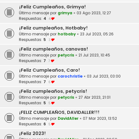
¡Feliz Cumpleaños, Grimya!
Último mensaje por
grimya
«
03 Ago 2023, 12:27
Respuestas:
4
4
¡Feliz cumpleaños, Hotbaby!
Último mensaje por
hotbaby
«
23 Jul 2023, 05:26
Respuestas:
5
3
¡Feliz cumpleaños, canovas!
Último mensaje por
petycris
«
21 Jul 2023, 10:45
Respuestas:
7
7
¡Feliz Cumpleaños, Caro!
Último mensaje por
carochristie
«
03 Jul 2023, 03:00
Respuestas:
7
6
¡Feliz cumpleaños, petycris!
Último mensaje por
petycris
«
27 Abr 2023, 21:01
Respuestas:
5
5
¡FELIZ CUMPLEAÑOS, DAVIDALLER!!!
Último mensaje por
DavidAller
«
07 Mar 2023, 13:52
Respuestas:
6
5
¡Feliz 2023!