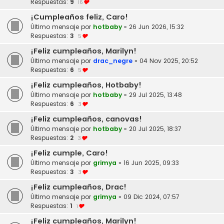
Respuestas:
9
16
¡Cumpleaños feliz, Caro!
Último mensaje por
hotbaby
«
26 Jun 2026, 15:32
Respuestas:
3
5
¡Feliz cumpleaños, Marilyn!
Último mensaje por
drac_negre
«
04 Nov 2025, 20:52
Respuestas:
6
5
¡Feliz cumpleaños, Hotbaby!
Último mensaje por
hotbaby
«
29 Jul 2025, 13:48
Respuestas:
6
3
¡Feliz cumpleaños, canovas!
Último mensaje por
hotbaby
«
20 Jul 2025, 18:37
Respuestas:
2
3
¡Feliz cumple, Caro!
Último mensaje por
grimya
«
16 Jun 2025, 09:33
Respuestas:
3
3
¡Feliz cumpleaños, Drac!
Último mensaje por
grimya
«
09 Dic 2024, 07:57
Respuestas:
1
1
¡Feliz cumpleaños, Marilyn!