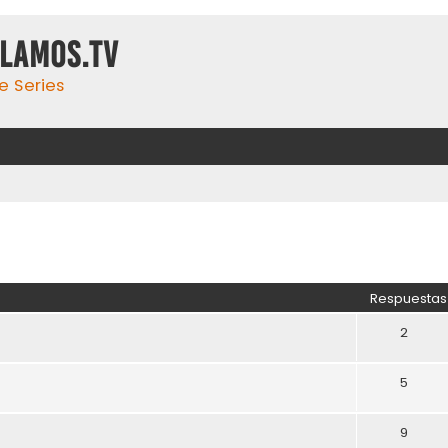
ulamos.tv
e Series
Respuestas
2
5
9