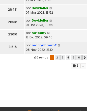
27 Abr 2023, 21:01
por
DavidAller
28431
07 Mar 2023, 13:52
por
DavidAller
21838
01 Ene 2023, 00:59
por
hotbaby
23010
12 Dic 2022, 09:46
por
marilynbrown2
31518
08 Nov 2022, 21:10
132 temas
1
2
3
4
5
6
Siguiente
Ir a