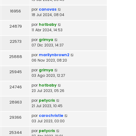
por
canovas
16956
18 Jul 2024, 08:04
por
hotbaby
24879
11 Abr 2024, 14:53
por
grimya
22573
07 Dic 2023, 14:37
por
marilynbrown2
25888
06 Nov 2023, 08:20
por
grimya
25945
03 Ago 2023, 12:27
por
hotbaby
24746
23 Jul 2023, 05:26
por
petycris
28963
21 Jul 2023, 10:45
por
carochristie
29366
03 Jul 2023, 03:00
por
petycris
25344