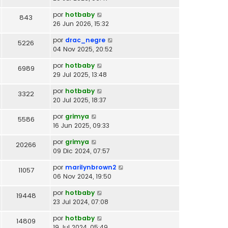
por
hotbaby
843
26 Jun 2026, 15:32
por
drac_negre
5226
04 Nov 2025, 20:52
por
hotbaby
6989
29 Jul 2025, 13:48
por
hotbaby
3322
20 Jul 2025, 18:37
por
grimya
5586
16 Jun 2025, 09:33
por
grimya
20266
09 Dic 2024, 07:57
por
marilynbrown2
11057
06 Nov 2024, 19:50
por
hotbaby
19448
23 Jul 2024, 07:08
por
hotbaby
14809
19 Jul 2024, 05:49