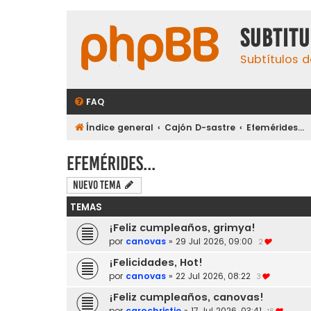
subtit
Subtítulos d
FAQ
Índice general
Cajón D-sastre
Efemérides...
Efemérides...
Nuevo Tema
TEMAS
¡Feliz cumpleaños, grimya!
por
canovas
»
29 Jul 2026, 09:00
2
¡Felicidades, Hot!
por
canovas
»
22 Jul 2026, 08:22
3
¡Feliz cumpleaños, canovas!
por
carochristie
»
17 Jul 2026, 03:41