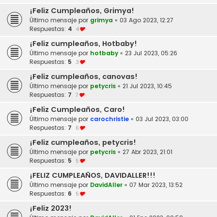
¡Feliz Cumpleaños, Grimya!
Último mensaje por
grimya
«
03 Ago 2023, 12:27
Respuestas:
4
4
¡Feliz cumpleaños, Hotbaby!
Último mensaje por
hotbaby
«
23 Jul 2023, 05:26
Respuestas:
5
3
¡Feliz cumpleaños, canovas!
Último mensaje por
petycris
«
21 Jul 2023, 10:45
Respuestas:
7
7
¡Feliz Cumpleaños, Caro!
Último mensaje por
carochristie
«
03 Jul 2023, 03:00
Respuestas:
7
6
¡Feliz cumpleaños, petycris!
Último mensaje por
petycris
«
27 Abr 2023, 21:01
Respuestas:
5
5
¡FELIZ CUMPLEAÑOS, DAVIDALLER!!!
Último mensaje por
DavidAller
«
07 Mar 2023, 13:52
Respuestas:
6
5
¡Feliz 2023!