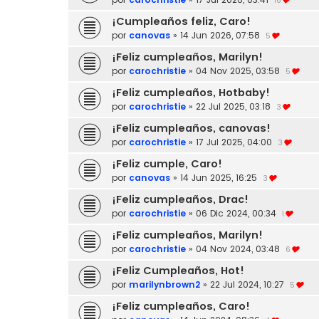
16
¡Cumpleaños feliz, Caro!
por
canovas
»
14 Jun 2026, 07:58
5
¡Feliz cumpleaños, Marilyn!
por
carochristie
»
04 Nov 2025, 03:58
5
¡Feliz cumpleaños, Hotbaby!
por
carochristie
»
22 Jul 2025, 03:18
3
¡Feliz cumpleaños, canovas!
por
carochristie
»
17 Jul 2025, 04:00
3
¡Feliz cumple, Caro!
por
canovas
»
14 Jun 2025, 16:25
3
¡Feliz cumpleaños, Drac!
por
carochristie
»
06 Dic 2024, 00:34
1
¡Feliz cumpleaños, Marilyn!
por
carochristie
»
04 Nov 2024, 03:48
6
¡Feliz Cumpleaños, Hot!
por
marilynbrown2
»
22 Jul 2024, 10:27
5
¡Feliz cumpleaños, Caro!