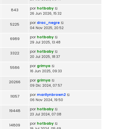
por
hotbaby
843
26 Jun 2026, 15:32
por
drac_negre
5225
04 Nov 2025, 20:52
por
hotbaby
6989
29 Jul 2025, 13:48
por
hotbaby
3322
20 Jul 2025, 18:37
por
grimya
5586
16 Jun 2025, 09:33
por
grimya
20266
09 Dic 2024, 07:57
por
marilynbrown2
11057
06 Nov 2024, 19:50
por
hotbaby
19448
23 Jul 2024, 07:08
por
hotbaby
14809
19 Jul 2024, 05:49