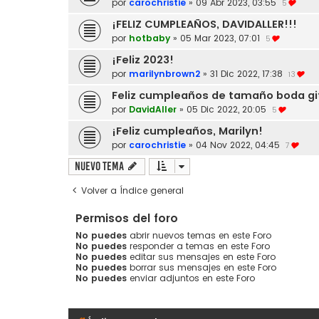
por
carochristie
»
09 Abr 2023, 03:55
5
¡FELIZ CUMPLEAÑOS, DAVIDALLER!!!
por
hotbaby
»
05 Mar 2023, 07:01
5
¡Feliz 2023!
por
marilynbrown2
»
31 Dic 2022, 17:38
13
Feliz cumpleaños de tamaño boda gi
por
DavidAller
»
05 Dic 2022, 20:05
5
¡Feliz cumpleaños, Marilyn!
por
carochristie
»
04 Nov 2022, 04:45
7
Nuevo Tema
Volver a Índice general
Permisos del foro
No puedes
abrir nuevos temas en este Foro
No puedes
responder a temas en este Foro
No puedes
editar sus mensajes en este Foro
No puedes
borrar sus mensajes en este Foro
No puedes
enviar adjuntos en este Foro