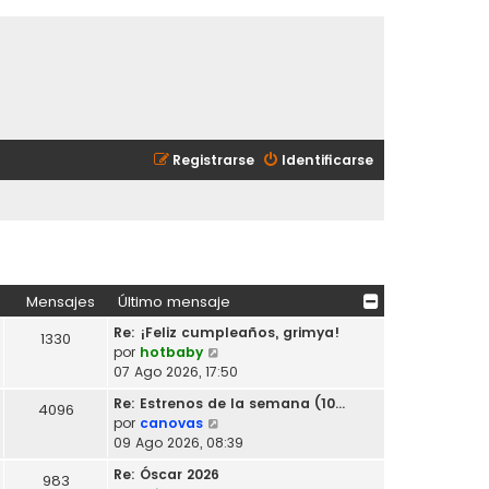
Registrarse
Identificarse
Mensajes
Último mensaje
Re: ¡Feliz cumpleaños, grimya!
1330
V
por
hotbaby
e
07 Ago 2026, 17:50
r
Re: Estrenos de la semana (10…
4096
ú
V
por
canovas
l
e
09 Ago 2026, 08:39
t
r
i
Re: Óscar 2026
983
ú
m