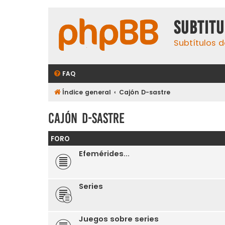
subtit
Subtítulos d
FAQ
Índice general
Cajón D-sastre
Cajón D-sastre
FORO
Efemérides...
Series
Juegos sobre series