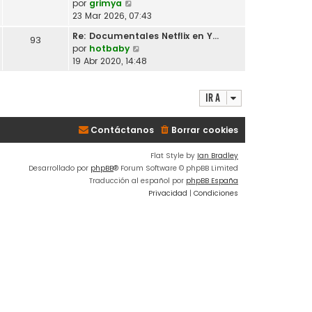
V
por
grimya
l
o
e
23 Mar 2026, 07:43
t
m
r
i
Re: Documentales Netflix en Y…
e
93
ú
m
V
por
hotbaby
n
l
o
e
19 Abr 2020, 14:48
s
t
m
r
a
i
e
ú
j
m
n
Ir a
l
e
o
s
t
m
a
i
e
Contáctanos
Borrar cookies
j
m
n
e
o
s
Flat Style by
Ian Bradley
m
a
Desarrollado por
phpBB
® Forum Software © phpBB Limited
e
j
Traducción al español por
phpBB España
n
e
Privacidad
|
Condiciones
s
a
j
e