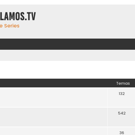
ulamos.tv
e Series
Temas
132
542
36