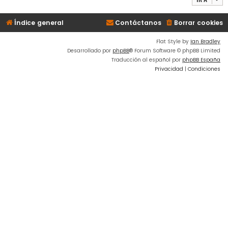
Índice general
Contáctanos
Borrar cookies
Flat Style by
Ian Bradley
Desarrollado por
phpBB
® Forum Software © phpBB Limited
Traducción al español por
phpBB España
Privacidad
|
Condiciones